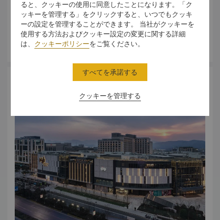
example with actual deeds and encourages hotel
ると、クッキーの使用に同意したことになります。「ク
guests, staff and suppliers to contribute.
ッキーを管理する」をクリックすると、いつでもクッキ
ーの設定を管理することができます。 当社がクッキーを
使用する方法およびクッキー設定の変更に関する詳細
さらに詳しく
は、
クッキーポリシー
をご覧ください。
すべてを承諾する
アクセス
クッキーを管理する