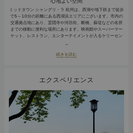
心地よい空間
ミッドタウン シャングリ・ラ 杭州は、西湖や地下鉄まで徒歩
で5～10分の距離にある西湖浜エリアにございます。市内の
交通拠点地にあり、霊隠寺や河坊街、断橋、蘇堤などの名所
までの移動に便利な場所にあります。映画館やスーパーマー
ケット、レストラン、エンターテイメントが入るケリーセン
ター複合施設内にございます。 ホテルでは、様々なルームタ
...
イプをご用意しております。レイクビュールームでは西湖の
続きを読む
眺めを、ホライゾンクラブルームのルームタイプ以上のお部
屋ではホライゾンクラブ特典をお楽しみいただけます。 ホテ
ルでは、ビュッフェのお食事をお楽しみいただけるセントラ
ルマーケットなど4ヶ所のレストランをご用意しております。
エクスペリエンス
ミッドタウンブルワリーは夜のクラフトビールを、グレート
ラウンジはビジネスやアフタヌーンティーに最適です。城中
では杭州料理や淮揚料理、点心をお楽しみいただけます。 ホ
テルでは、28～1,583平方メートルの大小さまざまなサイズ
によるファンクションルームを含む会議・イベント施設をご
用意しております。ファンクションサポートセンター/イベン
ト予約センターでは、コンピューター各種やオフィス機器を
ご利用いただけます。