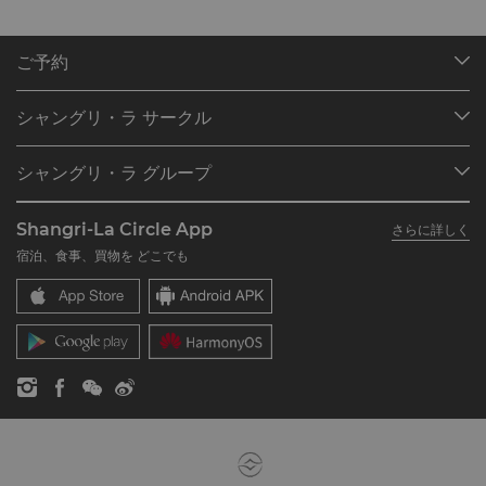
ご予約
目的地
シャングリ・ラ サークル
ご予約の検索
プログラム概要
ミーティング＆イベント
シャングリ・ラ グループ
シャングリ・ラ サークルに入会
レストラン＆バー
シャングリ・ラ グループについて
私のアカウント
投資家の皆さま
Shangri-La Circle App
さらに詳しく
シャングリ・ラ ブランド
よくあるお問合せや質問
採用情報
宿泊、食事、買物を どこでも
シャングリ・ラ センター
SLCに関するお問い合わせ
企業の社会的責任
レジデンス
ニュース
お問い合わせ