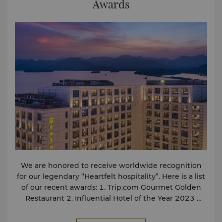
Awards
アの無線インターネット接続 ショップ ギフトショップ ショ
ッピングアーケード 交通＆トラベル レンタカー タクシー・
リムジンサービス ツアーデスク お子様連れ 託児所・託児サ
ービス 飲食 ルームサービス（24時間） ロビーラウンジ イ
ベント予約センター ミッドタウン シャングリ・ラ 杭州のイ
ベント予約センターでは、旅慣れたビジネス旅行者の皆様が
便利にご利用いただけるビジネス施設や設備を取り揃えてお
ります。プロフェッショナルな専門チームがゲストの皆様の
ご要望に対応いたします。 施設 会議室・重役用会議室 電話
会議 / ビデオ会議設備 ブロードバンドインターネット サービ
ス ファイリングサービス 宅配サービス ファックス・コピー
サービス レーザープリント・スキャンサービス 翻訳 / 通訳サ
ービス 設備 オーディオビジュアル機器 LCD、オーバーヘッ
ド、スライドプロジェクター パソコンワークステーション
We are honored to receive worldwide recognition
for our legendary “Heartfelt hospitality”. Here is a list
of our recent awards: 1. Trip.com Gourmet Golden
Restaurant 2. Influential Hotel of the Year 2023
3. Excellent Service Hotel of the Year 2023 4. Best
Hotel in East China - TTG 2024 5. Meituan Popular