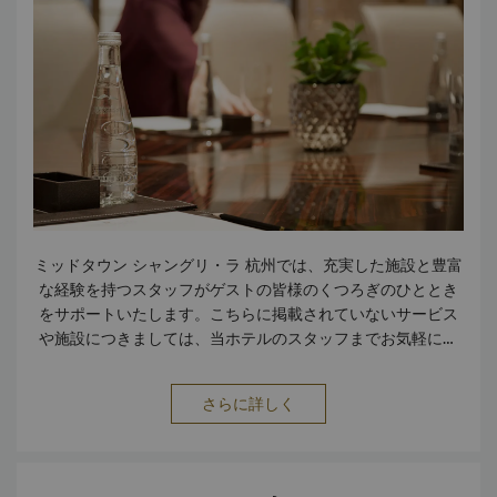
ミッドタウン シャングリ・ラ 杭州では、充実した施設と豊富
な経験を持つスタッフがゲストの皆様のくつろぎのひととき
をサポートいたします。こちらに掲載されていないサービス
や施設につきましては、当ホテルのスタッフまでお気軽にお
問合せください サービスと施設 ビジネスセンター スイート
のバトラーサービス （ご利用いただけない場合がございま
さらに詳しく
す） 靴磨きサービス 会議施設 エクスプレス チェックイン/チ
ェックアウト バリアフリー施設 両替カウンター ホスピタリ
ティラウンジ IT バトラー クリーニング 禁煙ルーム 駐車場 郵
便・宅配便サービス フロントのセーフティボックス 公共エリ