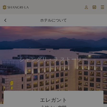



ホテルについて
シャングリ・ラ ストーリー
エレガント