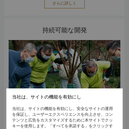
さらに詳しく
Hotel Restaurant 6. Best Urban Resort Hotel of the
Year 7. Best Wedding Hotel 8. Family Friendly Hotel
of the Year 9. Best Luxury Hotel For more details or
other press enquiries, please contact our Director of
持続可能な開発
Communications. Ruby Xu
Ruby.Xu@shangri-la.com
Tel: (86 571) 8733 8888
当社は、サイトの機能を有効にし
当社は、サイトの機能を有効にし、安全なサイトの運用
を保証し、ユーザーエクスペリエンスを向上させ、コン
テンツと広告をカスタマイズするために本サイトでクッ
Midtown Shangri-la Hangzhou strives to set a good
キーを使用します。「すべてを承諾する」をクリックす