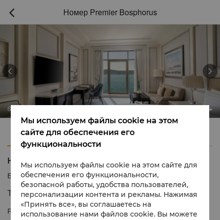
Номер Premier Bosphorus



Shangri-La Bosphorus, Istanbul
Мы используем файлы cookie на этом
Характеристики
Удобства
сайте для обеспечения его
функциональности
Номер Premier Bosphorus
Мы используем файлы cookie на этом сайте для
обеспечения его функциональности,
Бесплатно
1 866 565 5050
безопасной работы, удобства пользователей,
Тихий номер с восхитительным видом
персонализации контента и рекламы. Нажимая
«Принять все», вы соглашаетесь на
Расположенные на 1–4 этажах отеля номера Premier
использование нами файлов cookie. Вы можете