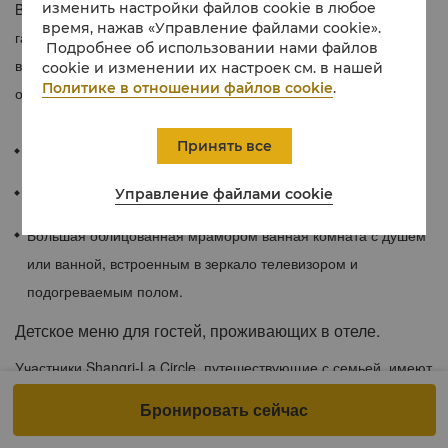
изменить настройки файлов cookie в любое
Bosphorus отличаются акцентами в спокойной холодной
время, нажав «Управление файлами cookie».
гамме, роскошной обивкой и драпировками, а также
Подробнее об использовании нами файлов
великолепным видом на
живописный пролив
из панорамных
cookie и изменении их настроек см. в нашей
Политике в отношении файлов cookie
.
окон.
Принять все
42–60 м²
Потрясающие виды на Босфор из панорамных окон.
Управление файлами cookie
Большая облицованная мрамором ванная комната с душем
или ванной, встроенным в зеркало телевизором и
подогреваемым полом.
Детское меню для гостей, проживающих в отеле.
Участники Shangri-La Circle, путешествующие с семьей, имеют
право на бесплатное питание в формате шведского стола для
Бронировать сейчас
2 детей (в возрасте до 7 лет) в работающих течение всего дня