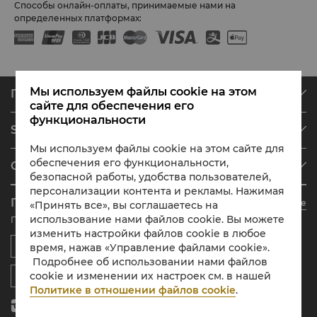
Способы онлайн-оплаты, принимаемые нами на
определенных платформах:
Мы используем файлы cookie на этом
Поиск и бронирование
сайте для обеспечения его
Наши отели
функциональности
Shangri-La Circle
Найти бронирование
Мы используем файлы cookie на этом сайте для
Обзор программы
Встречи и мероприятия
обеспечения его функциональности,
О Shangri-La Group
Зарегистрироваться в Shangri-La Circle
Рестораны и бары
безопасной работы, удобства пользователей,
О нас
персонализации контента и рекламы. Нажимая
Данные аккаунта
Инвесторы
Приложение Shangri-La Circle
Узнать больше
«Принять все», вы соглашаетесь на
Наши отельные бренды
Часто задаваемые вопросы
Вакансии
использование нами файлов cookie. Вы можете
Проживание, питание и покупки в любое время в любом месте
Центры Shangri-La
Контакты
Глобальные гражданские инициативы
изменить настройки файлов cookie в любое
Апартаменты
Новости
время, нажав «Управление файлами cookie».
Подробнее об использовании нами файлов
Контакты
cookie и изменении их настроек см. в нашей
Политике в отношении файлов cookie
.