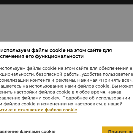
ами на Босфор.
используем файлы cookie на этом сайте для
спечения его функциональности
ая ванная комната.
комнаты с душевой кабиной, отдельной глубокой ванной,
используем файлы cookie на этом сайте для обеспечения е
еваемым полом.
кциональности, безопасной работы, удобства пользователе
сонализации контента и рекламы. Нажимая «Принять все»,
s-Royce для 2 человек
лашаетесь на использование нами файлов cookie. Вы може
енить настройки файлов cookie в любое время, нажав
слеобеденный чай в лаундж-зоне в холле отеля и «счастли
равление файлами cookie». Подробнее об использовании
и файлов cookie и изменении их настроек см. в нашей
итике в отношении файлов cookie
.
чая VIP-регистрацию в номере, подготовку номера ко сну
скидки на питание и оздоровительные процедуры, а также
авление файлами cookie
Принять в