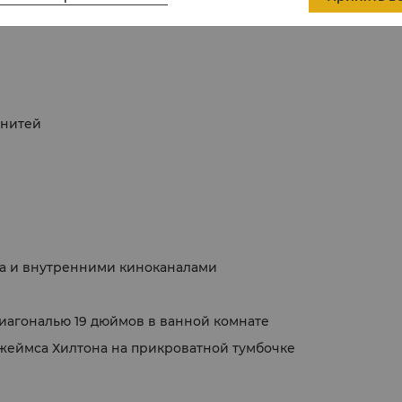
 нитей
ма и внутренними киноканалами
иагональю 19 дюймов в ванной комнате
жеймса Хилтона на прикроватной тумбочке