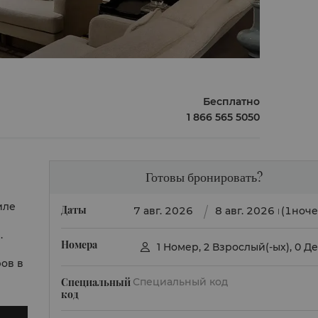
Бесплатно
1 866 565 5050
Готовы бронировать?
иле
Даты
(1ноче
.
Номера
1
Номер
,
2
Взрослый(-ых)
,
0
Де

ров
в
Специальный
код