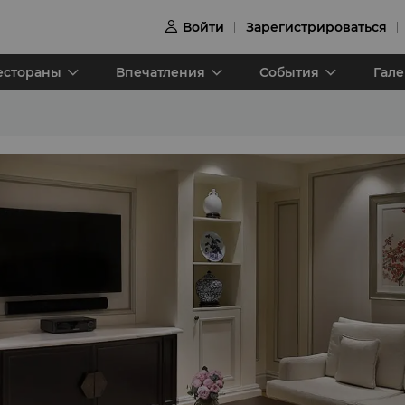
Войти
Зарегистрироваться

естораны
Впечатления
События
Гал