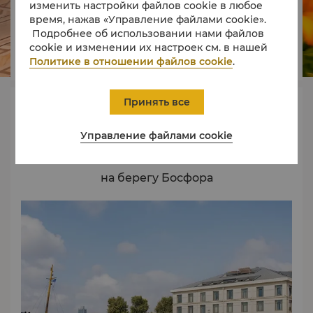
изменить настройки файлов cookie в любое




время, нажав «Управление файлами cookie».
Подробнее об использовании нами файлов
cookie и изменении их настроек см. в нашей
Политике в отношении файлов cookie
.
Номера
Рестораны
Впечатления
Предложения
Принять все
Информация
Управление файлами cookie
Неподвластная времени элегантность
на берегу Босфора