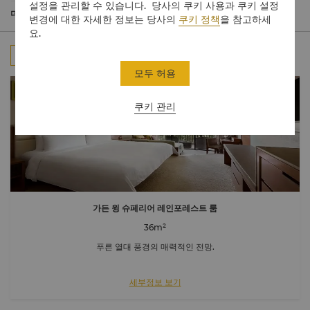
은 럭셔리한 가구와 말레이식 전통 장식으로 꾸며져 평화로운 열대
설정을 관리할 수 있습니다. 당사의 쿠키 사용과 쿠키 설정
지역의 분위기를 담았습니다.
더 보기
변경에 대한 자세한 정보는 당사의
쿠키 정책
을 참고하세
가든 윙은 리조트를 둘러싼 울창한 숲의 자연 경관을 돋보이게 해주
요.
는 자연에서 영감을 받은 인테리어 디자인과 남중국해의 해안의 파
도 소리가 울려 퍼지는 3km 길이의 목가적인 해변으로 평온함을 선
모두
객실
스위트룸
연결 객실
사합니다.
모두 허용
오션 윙 주니어 스위트는 프라이버시와 최고급 럭셔리 라이프를 원
하는 안목 있는 여행자를 위해 새로운 차원의 서비스를 제공합니다.
쿠키 관리
도착해서 떠날 때까지 오션 윙 투숙객은 체크인 시설이 있는 전용 로
비를 통한 특별한 도착, Nespresso™ 머신, 도착 시 이용 가능한 미
니 바(다양한 무알콜 음료 및 스낵 포함), 오션 윙 전용 수영장, 자쿠
지 수영장, 정원 공간 특별 입장 및 맞춤 베개 메뉴 등 특별한 혜택과
맞춤 서비스를 통해 품격 있는 휴가를 즐기실 수 있습니다.
가든 윙 슈페리어 레인포레스트 룸
36m²
푸른 열대 풍경의 매력적인 전망.
세부정보 보기