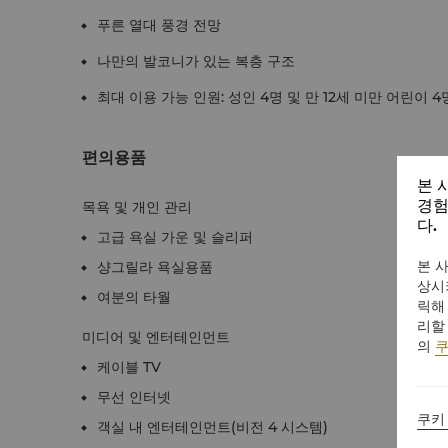
푸른 열대 풍경 전망
나만의 발코니가 있는 복층 구조
최대 이용 가능 인원: 성인 4명 및 만 12세 미만 어린이 4
편의용품
본 
경험
목욕 및 개인 관리
다.
고급 욕실 가운 및 슬리퍼
본 
샹그릴라 욕실용품
상시
여분의 타월
릭해
리할
미디어 및 엔터테인먼트
의
쿠
케이블 TV
무선 인터넷
쿠키
객실 내 엔터테인먼트(비전 4 시스템)