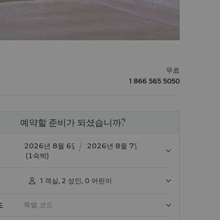
무료
1 866 565 5050
예약할 준비가 되셨습니까?
(1숙박)
1
객실
,
2
성인
,
0
어린이

드