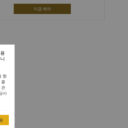
지금 예약
사용
합니
 향
 클
 관
 당사
용