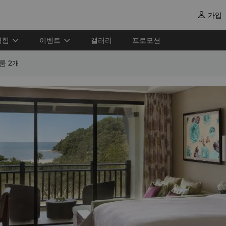
가입

경험
이벤트
갤러리
프로모션
룸 2개