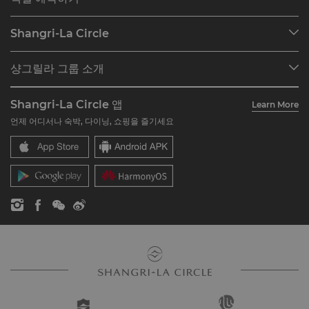
호텔 찾기
Shangri-La Circle
예약 찾기
프로그램 개요
미팅 및 이벤트
샹그릴라 그룹 소개
Shangri-La Circle 가입하기
레스토랑 및 바
호텔 및 리조트 소개
계정 요약
투자자
Shangri-La Circle 앱
Learn More
호텔 브랜드
자주 묻는 질문
채용
언제 어디서나 숙박, 다이닝, 쇼핑을 즐기세요
레지던스
문의하기
글로벌 시티즌십
레지던스
뉴스
문의하기