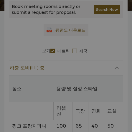
Book meeting rooms directly or
Search Now
submit a request for proposal.
평면도 다운로드
보기
메트릭
제국
하층 로비(LL) 층
장소
용량 및 설정 스타일
치수
리셉
극장
연회
교실
션
핑크 프랑지파니
100
65
40
50
10.