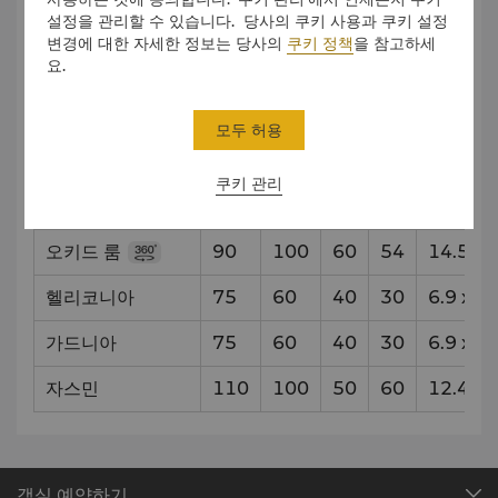
설정을 관리할 수 있습니다. 당사의 쿠키 사용과 쿠키 설정
변경에 대한 자세한 정보는 당사의
쿠키 정책
을 참고하세
리셉
연
교
극장
요.
션
회
실
화이트 오키드
30
24
20
18
4.6
x
6.
모두 허용
그린 오키드
30
24
20
18
4.9
x
6.
쿠키 관리
퍼플 오키드
30
24
20
18
5.3
x
6.
오키드 룸
90
100
60
54
14.5
x
6
헬리코니아
75
60
40
30
6.9
x
7.
가드니아
75
60
40
30
6.9
x
7.
자스민
110
100
50
60
12.4
x
7
객실 예약하기