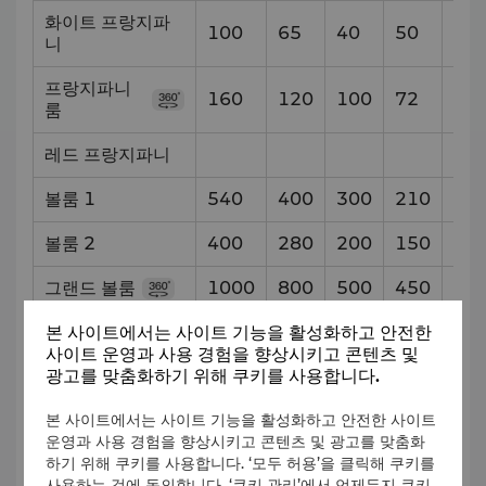
화이트 프랑지파
100
65
40
50
11
니
프랑지파니
160
120
100
72
21.
룸
레드 프랑지파니
5
x
볼룸 1
540
400
300
210
17.
볼룸 2
400
280
200
150
12.
그랜드 볼룸
1000
800
500
450
29.
본 사이트에서는 사이트 기능을 활성화하고 안전한
볼룸 휴게실
350
150
29.
사이트 운영과 사용 경험을 향상시키고 콘텐츠 및
광고를 맞춤화하기 위해 쿠키를 사용합니다.
로비 층
본 사이트에서는 사이트 기능을 활성화하고 안전한 사이트
운영과 사용 경험을 향상시키고 콘텐츠 및 광고를 맞춤화
장소
용량 및 설정 스타일
치수 (m
하기 위해 쿠키를 사용합니다. ‘모두 허용’을 클릭해 쿠키를
사용하는 것에 동의합니다. ‘쿠키 관리’에서 언제든지 쿠키