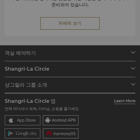
준비되어 있습니다.
자세히 보기
객실 예약하기
호텔 찾기
Shangri-La Circle
예약 찾기
프로그램 개요
미팅 및 이벤트
샹그릴라 그룹 소개
Shangri-La Circle 가입하기
레스토랑 및 바
호텔 및 리조트 소개
계정 요약
투자자
Shangri-La Circle 앱
Learn More
호텔 브랜드
자주 묻는 질문
채용
언제 어디서나 숙박, 다이닝, 쇼핑을 즐기세요
레지던스
문의하기
글로벌 시티즌십
레지던스
뉴스
문의하기