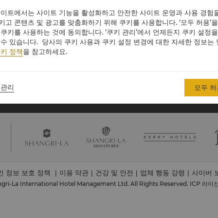
호텔 및 리조트 소개
투자자
사이트에서는 사이트 기능을 활성화하고 안전한 사이트 운영과 사용 경험을
호텔 브랜드
채용
키고 콘텐츠 및 광고를 맞춤화하기 위해 쿠키를 사용합니다. ‘모두 허용’을
 쿠키를 사용하는 것에 동의합니다. ‘쿠키 관리’에서 언제든지 쿠키 설정을
레지던스
글로벌 시티즌십
 수 있습니다. 당사의 쿠키 사용과 쿠키 설정 변경에 대한 자세한 정보는
레지던스
뉴스
키 정책
을 참고하세요.
문의하기
 관리
모두 허
인 정보 보호 정책
이용 약관
건강 및 안전
업체 행동 강령
사이버 
|
|
|
|
gri-La International Hotel Management Ltd. All Rights Reserved.
ICP 라이선스