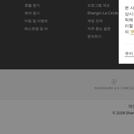
호텔 찾기
프로그램 개요
본 
예약 찾기
Shangri-La Circle 가입하기
상시
릭해
미팅 및 이벤트
계정 요약
리할
레스토랑 및 바
자주 묻는 질문
의
쿠
문의하기
쿠키
개
© 2026 Shan