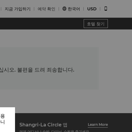
지금 가입하기
예약 확인
한국어
USD


호텔 찾기
시오. 불편을 드려 죄송합니다.
사용
합니
Shangri-La Circle 앱
Learn More
언제 어디서나 숙박, 다이닝, 쇼핑을 즐기세요