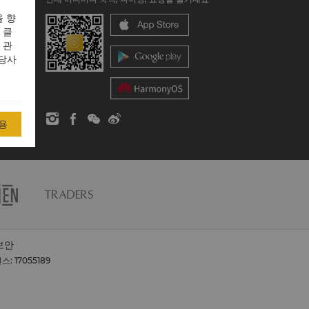
 향
 클
 관
 당사
용
보안
: 17055189