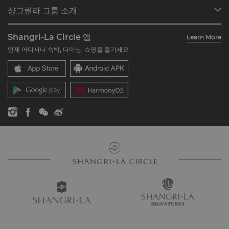
프로그램 개요
미팅 및 이벤트
샹그릴라 그룹 소개
Shangri-La Circle 가입하기
레스토랑 및 바
호텔 및 리조트 소개
계정 요약
투자자
Shangri-La Circle 앱
Learn More
호텔 브랜드
자주 묻는 질문
채용
언제 어디서나 숙박, 다이닝, 쇼핑을 즐기세요
레지던스
문의하기
글로벌 시티즌십
레지던스
뉴스
문의하기