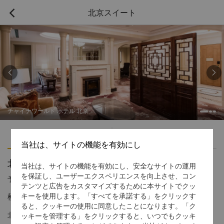
北京スイート



チャイナワールド ホテル 北京
ハイライト
アメニティ
当社は、サイトの機能を有効にし
北京スイート
当社は、サイトの機能を有効にし、安全なサイトの運用
を保証し、ユーザーエクスペリエンスを向上させ、コン
予約受付窓口の電話番号
1 866 565 5050
テンツと広告をカスタマイズするために本サイトでクッ
極上の贅沢 エレガントなインテリア
キーを使用します。「すべてを承諾する」をクリックす
ると、クッキーの使用に同意したことになります。「ク
北京スイートは中国大飯店の大統領級スイート。スイートルーム
ッキーを管理する」をクリックすると、いつでもクッキ