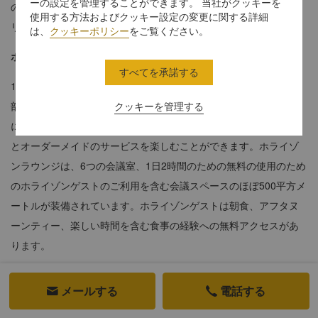
ーの設定を管理することができます。 当社がクッキーを
のデザインは高貴で洗練され、贅沢で上品で、ゲストはシャング
使用する方法およびクッキー設定の変更に関する詳細
リラの特色ある個性的なサービスを尊重することができます。
は、
クッキーポリシー
をご覧ください。
ホライゾンクラブ詳細
すべてを承諾する
1600平方メートルの面積を占める、ホライゾンラウンジ北京中心
部のビジネス地区の中心部に位置しています。ホライゾンルーム
クッキーを管理する
にご宿泊のお客様は、ホライゾンクラブラウンジで排他的な利点
とオーダーメイドのサービスを楽しむことができます。ホライゾ
ンラウンジは、6つの会議室、1日2時間のための無料の使用のため
のホライゾンゲストのご利用を含む会議スペースのほぼ500平方メ
ートルが装備されています。ホライゾンゲストは朝食、アフタヌ
ーンティー、楽しい時間を含む食事の経験への無料アクセスがあ
ります。
メールする
電話する

