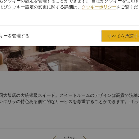
もクッキーの設定を管理することができます。 当社がクッキーを使用
よびクッキー設定の変更に関する詳細は、
クッキーポリシー
をご覧くだ
キーを管理する
すべてを承諾す
ト
国大飯店の大統領級スイート。スイートルームのデザインは高貴で洗練
ングリラの特色ある個性的なサービスを尊重することができます。 ホ
トルの面積を占める、ホライゾンラウンジ北京中心部のビジネス地区の中
ームにご宿泊のお客様は、ホライゾンクラブラウンジで排他的な利点と
ことができます。ホライゾンラウンジは、6つの会議室、1日2時間のた
ゲストのご利用を含む会議スペースのほぼ500平方メートルが装備され
、アフタヌーンティー、楽しい時間を含む食事の経験への無料アクセス