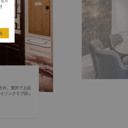
する方
さ
る
され、贅沢で上品
ライゾンクラブ詳細
心部に位置していま
オーダーメイドの
めの無料の使用の
ています。ホライ
があります。