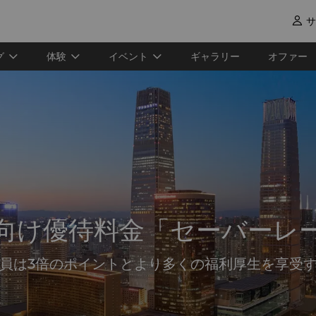
サ

グ
体験
イベント
ギャラリー
オファー
向け優待料金「セーバーレ
員は3倍のポイントとより多くの福利厚生を享受