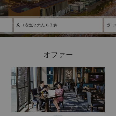
1
客室
,
2
大人
,
0
子供

オファー