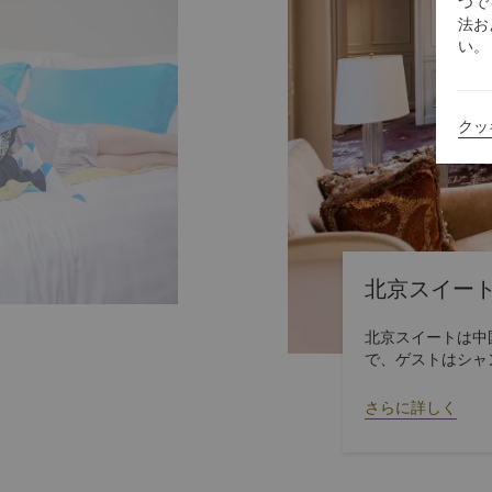
つで
法お
い。
クッ
北京スイー
北京スイートは中
で、ゲストはシャ
1600平方メー
す。ホライゾンル
さらに詳しく
サービスを楽しむ
ためのホライゾン
ゾンゲストは朝食