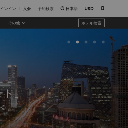
インイン
入会
予約検索
日本語
USD


その他
ホテル検索
ート」
する