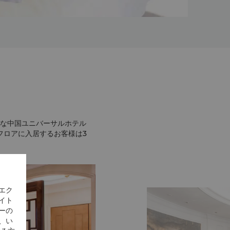
適な中国ユニバーサルホテル
フロアに入居するお客様は3
エク
イト
ーの
、い