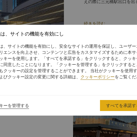
えの際に三元橋駅出口を出
国貿駅で下車したら、中国
ルド ホテル 北京までお越
空港からホテルへは約45分
続きを読む
社は、サイトの機能を有効にし
は、サイトの機能を有効にし、安全なサイトの運用を保証し、ユーザー
リエンスを向上させ、コンテンツと広告をカスタマイズするために本サ
ッキーを使用します。「すべてを承諾する」をクリックすると、クッキ
に同意したことになります。「クッキーを管理する」をクリックすると
もクッキーの設定を管理することができます。 当社がクッキーを使用
よびクッキー設定の変更に関する詳細は、
クッキーポリシー
をご覧くだ
ホテルまでは片道約USD
キーを管理する
すべてを承諾す