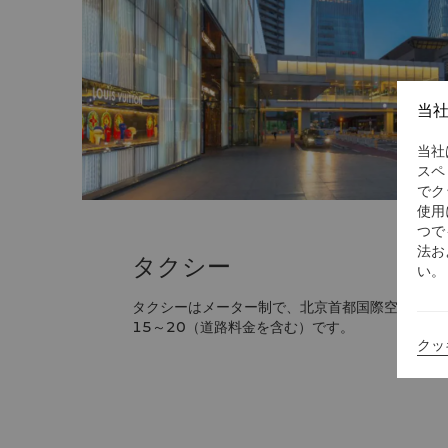
当
当社
スペ
でク
使用
つで
法お
タクシー
い。
タクシーはメーター制で、北京首都国際空港から当
15～20（道路料金を含む）です。
クッ