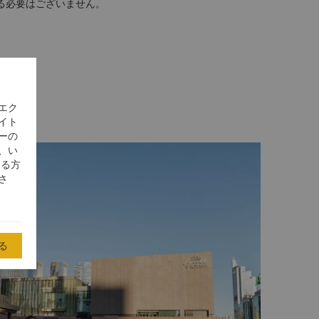
る必要はございません。
世界貿易センター複合施設内を通ってチャイナワー
しいただけます。
、運賃はお1人様CNY 28です。
エク
イト
ーの
、い
する方
さ
る