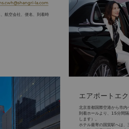
ons.cwh@shangri-la.com
に、航空会社、便名、到着時
エアポートエ
北京首都国際空港から市内
到着ホールより、15分間
します）。
ホテル最寄の国貿駅へは、