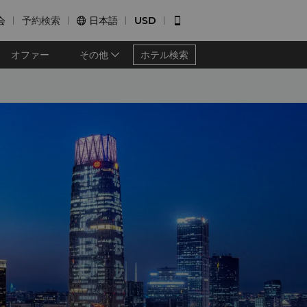
会
予約検索
日本語
USD


オファー
その他
ホテル検索