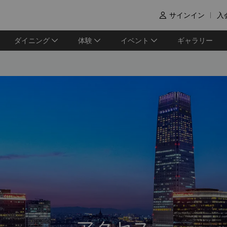
サインイン
入

ダイニング
体験
イベント
ギャラリー