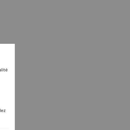
lité
lez