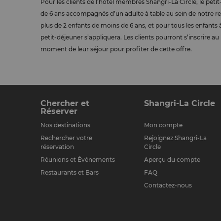
Pour les clients de l’hôtel membres Shangri-La Circle, le pe
de 6 ans accompagnés d’un adulte à table au sein de notre rest
plus de 2 enfants de moins de 6 ans, et pour tous les enfants 
petit-déjeuner s’appliquera. Les clients pourront s’inscrire 
moment de leur séjour pour profiter de cette offre.
Chercher et
Shangri-La Circle
Réserver
Nos destinations
Mon compte
Rechercher votre
Rejoignez Shangri-La
réservation
Circle
Réunions et Événements
Aperçu du compte
Restaurants et Bars
FAQ
Contactez-nous