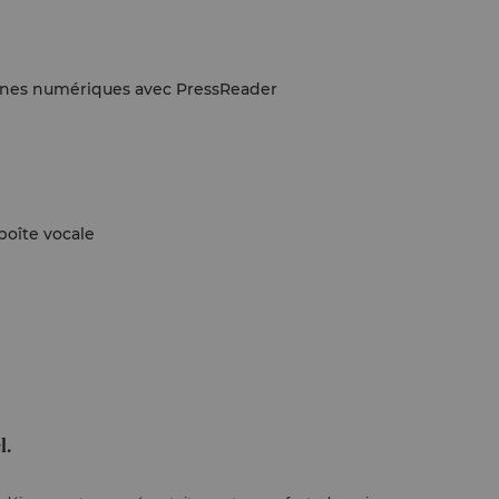
azines numériques avec PressReader
boîte vocale
l.