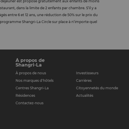
tit-déjeuner est proposé gratuitement aux enfants de moins
aurant, dans la limite de 2 enfants par chambre. S’il y a
âgés entre 6 et 12 ans, une réduction de 50% sur le prix du
au programme Shangri-La Circle sur place à n’importe quel
À propos de
Shangri-La
À propos de nous
Investisseurs
Nos marques d'hôtels
Carrières
Centres Shangri-La
Citoyennetés du monde
Résidences
Actualités
Contactez-nous