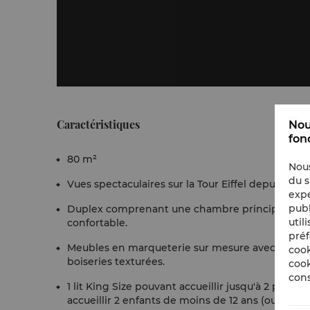
Caractéristiques
Nou
fon
80 m²
Nous
du s
Vues spectaculaires sur la Tour Eiffel depuis des
expé
publ
Duplex comprenant une chambre principale avec 
util
confortable.
préf
Meubles en marqueterie sur mesure avec ferrures e
cook
boiseries texturées.
cook
cons
1 lit King Size pouvant accueillir jusqu'à 2 pers
accueillir 2 enfants de moins de 12 ans (ou 1 adult