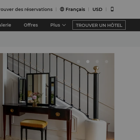
rouver des réservations
Français
USD


lerie
Offres
Plus
TROUVER UN HÔTEL