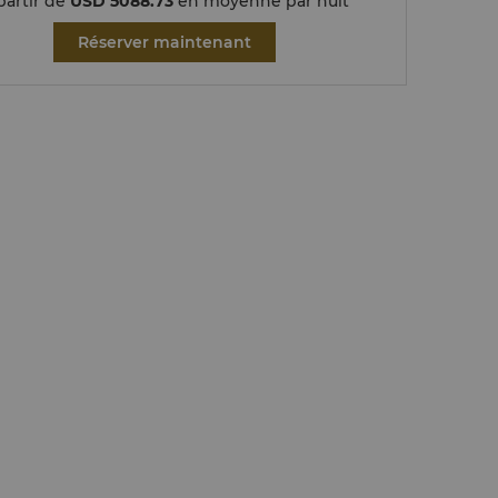
partir de
USD 5088.73
en moyenne par nuit
Réserver maintenant