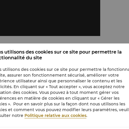
s utilisons des cookies sur ce site pour permettre la
ctionnalité du site
 utilisons des cookies sur ce site pour permettre la fonctionna
ite, assurer son fonctionnement sécurisé, améliorer votre
 fenêtres hautes de deux étages.
rience utilisateur ainsi que personnaliser le contenu et les
icités. En cliquant sur « Tout accepter », vous acceptez notre
dressing, un séjour spacieux et un coin repas
isation des cookies. Vous pouvez à tout moment gérer vos
érences en matière de cookies en cliquant sur « Gérer les
n cristal, papier peint à fils de soie et
ies ». Pour en savoir plus sur la façon dont nous utilisons les
ies et comment vous pouvez modifier leurs paramètres, veuil
ulter notre
Politique relative aux cookies
.
onnes et un canapé-lit convertible pouvant
e).