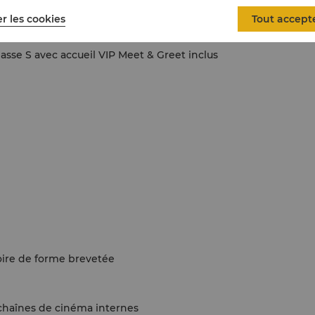
vec douche à l'italienne, baignoire individuelle
r les cookies
Tout accept
ffage au sol.
lasse S avec accueil VIP Meet & Greet inclus
oire de forme brevetée
 chaînes de cinéma internes