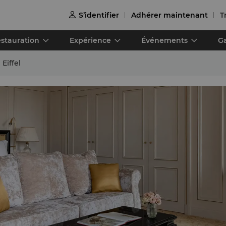
S’identifier
Adhérer maintenant
T

stauration
Expérience
Événements
Ga
Eiffel