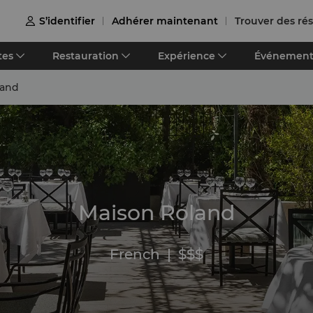
S’identifier
Adhérer maintenant
Trouver des ré

tes
Restauration
Expérience
Événement
land
Maison Roland
French
|
$$$