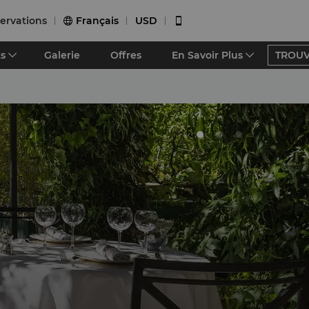
servations
Français
USD


s
Galerie
Offres
En Savoir Plus
TROUV