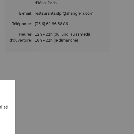
d'Iéna, Paris
E-mail
:
restaurants.slpr@shangri-la.com
Téléphone
:
(33 6) 61 86 56 86
Heures
12h – 22h (du lundi au samedi)
d'ouverture
:
18h – 22h (le dimanche)
lité