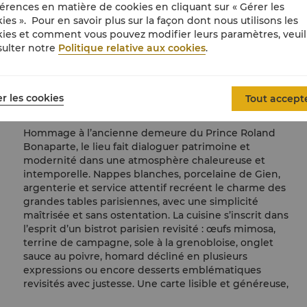
érences en matière de cookies en cliquant sur « Gérer les
ies ». Pour en savoir plus sur la façon dont nous utilisons les
ies et comment vous pouvez modifier leurs paramètres, veuil
ulter notre
Politique relative aux cookies
.
r les cookies
Tout accept
Une table authentique et conviviale
Hommage à l’ancienne demeure du Prince Roland
Bonaparte, le lieu fait dialoguer patrimoine et
modernité dans une atmosphère chaleureuse et
intemporelle. Nappes blanches, porcelaine de Gien,
argenterie et service attentif recréent le charme des
grandes tables parisiennes, avec une simplicité
maîtrisée et sans ostentation. La cuisine s’inscrit dans
l’esprit d’un bistrot parisien revisité : œufs mimosa,
terrine de campagne, sole à la grenobloise, onglet
sauce au poivre, homard décliné en plusieurs
expressions ou encore desserts emblématiques
revisités avec justesse. Une carte lisible et généreuse,
pensée autour du plaisir de partager et du goût des