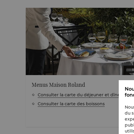
Menus Maison Roland
Nou
fon
Consulter la carte du déjeuner et dîner
Consulter la carte des boissons
Nous
du s
expé
publ
util