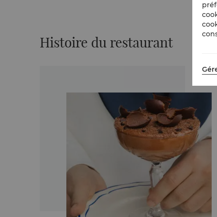
préf
cook
cook
cons
Histoire du restaurant
Gére