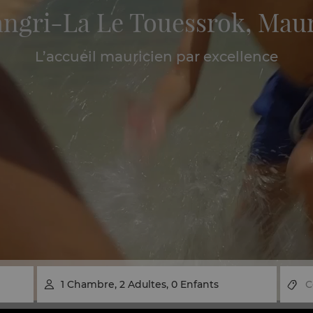
ngri-La Le Touessrok, Mau
L’accueil mauricien par excellence
1
Chambre
,
2
Adultes
,
0
Enfants
