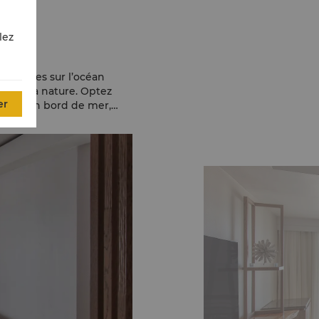
es
lez
aculaires sur l’océan
ées de la nature. Optez
er
isolée en bord de mer,
rdement.