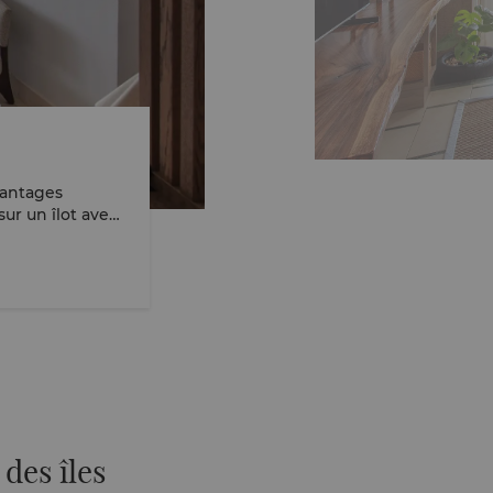
vantages
sur un îlot avec
 termes de centre
des îles