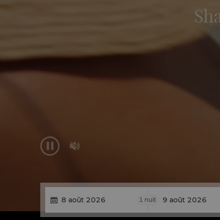
Sha


1
nuit