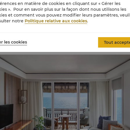
érences en matière de cookies en cliquant sur « Gérer les
ies ». Pour en savoir plus sur la façon dont nous utilisons les
atégories de chambres recommandé
ies et comment vous pouvez modifier leurs paramètres, veuil
ulter notre
Politique relative aux cookies
.
es, suites et villas luxueuses de l’hôtel offrant des vues spect
rs paisibles et épurés adoptent des textures naturelles inspir
r les cookies
Tout accept
à la plage ou offrez-vous un séjour d’exception dans une villa 
 chef privé, une équipe de majordomes et une piscine à débo