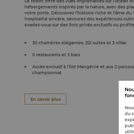
Le resort offre des vues imprenables sur l’océan I
hébergements inspirés par la nature, avec des pla
votre porte. Découvrez l’histoire riche et l’âme du
hospitalité sincère, savourez des expériences culin
évadez-vous sur des îlots privés exclusifs ou profi
golf 18 trous de championnat.
30 chambres élégantes, 152 suites et 3 villas
5 restaurants et 3 bars
Accès exclusif à l’îlot Mangénie et aux 2 parcou
championnat
Nou
fon
En savoir plus
Nous
du s
expé
publ
util