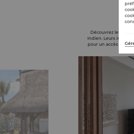
préf
cook
C
cook
cons
Découvrez les chambr
Indien. Leurs intérieu
Gére
pour un accès direct 
avec un