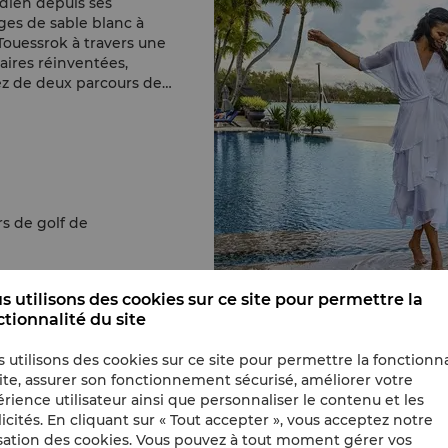
ndien depuis ses
ges de sable blanc à
 Touessrok à travers une
aires réinventées,
tez de deux parcours de
rs de golf de
s utilisons des cookies sur ce site pour permettre la
ctionnalité du site
 utilisons des cookies sur ce site pour permettre la fonctionna
ite, assurer son fonctionnement sécurisé, améliorer votre
rience utilisateur ainsi que personnaliser le contenu et les
icités. En cliquant sur « Tout accepter », vous acceptez notre
isation des cookies. Vous pouvez à tout moment gérer vos