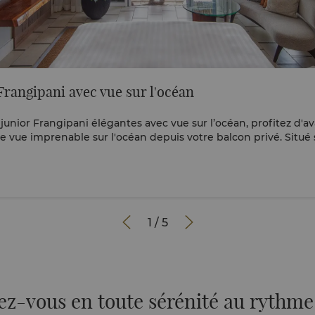
Frangipani avec vue sur l'océan
junior Frangipani élégantes avec vue sur l’océan, profitez d'a
ne vue imprenable sur l'océan depuis votre balcon privé. Situé 
piscine réservée aux adultes, vivez ce qui se fait de mieux en
e villégiature. Voir la visite virtuelle à 360° ici.


1
/
5
z-vous en toute sérénité au rythme 