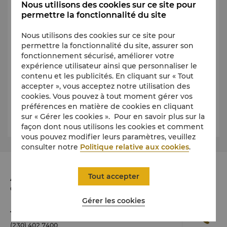
Championnat
Nous utilisons des cookies sur ce site pour
Tournoi
permettre la fonctionnalité du site
Membres
Seniors
Nous utilisons des cookies sur ce site pour
Femmes
permettre la fonctionnalité du site, assurer son
Juniors
fonctionnement sécurisé, améliorer votre
expérience utilisateur ainsi que personnaliser le
Veuillez consulter le site Internet de
l’Anahita Golf
contenu et les publicités. En cliquant sur « Tout
Club
pour prendre connaissance du programme de
accepter », vous acceptez notre utilisation des
maintenance et d’événements spéciaux, période
cookies. Vous pouvez à tout moment gérer vos
pendant laquelle le club peut être indisponible pour
préférences en matière de cookies en cliquant
les parties de golf.
sur « Gérer les cookies ». Pour en savoir plus sur la
façon dont nous utilisons les cookies et comment
vous pouvez modifier leurs paramètres, veuillez
consulter notre
Politique relative aux cookies
.
Tout accepter
Adresse
Coastal Road, Trou d'Eau Douce, 42212, Mauritius
Gérer les cookies
Téléphone
(230) 402 7400