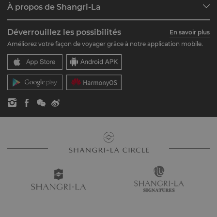
À propos de Shangri-La
Rejoignez Shangri-La Circle
Restaurants et Bars
À propos de nous
Aperçu du compte
Investisseurs
Déverrouillez les possibilités
En savoir plus
Nos marques d'hôtels
FAQ
Carrières
Améliorez votre façon de voyager grâce à notre application mobile.
Centres Shangri-La
Contactez-nous
Citoyennetés du monde
Résidences
Actualités
Contactez-nous