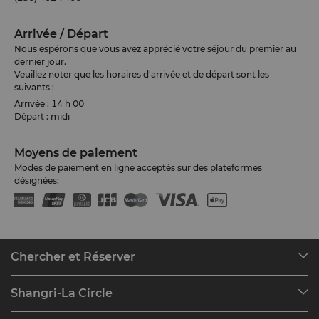
Arrivée / Départ
Nous espérons que vous avez apprécié votre séjour du premier au
dernier jour.
Veuillez noter que les horaires d'arrivée et de départ sont les
suivants :
Arrivée : 14 h 00
Départ : midi
Moyens de paiement
Modes de paiement en ligne acceptés sur des plateformes
désignées:
Chercher et Réserver
Nos destinations
Shangri-La Circle
Rechercher votre réservation
Mon compte
Réunions et Événements