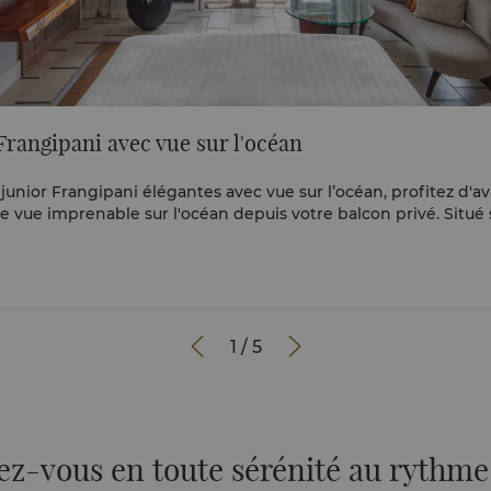
Frangipani avec vue sur l'océan
junior Frangipani élégantes avec vue sur l’océan, profitez d'a
ne vue imprenable sur l'océan depuis votre balcon privé. Situé 
piscine réservée aux adultes, vivez ce qui se fait de mieux en
e villégiature. Voir la visite virtuelle à 360° ici.


1
/
5
z-vous en toute sérénité au rythme 