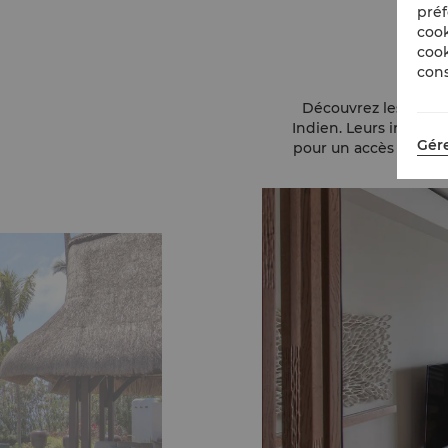
préf
cook
C
cook
cons
Découvrez les chambr
Indien. Leurs intérieu
Gére
pour un accès direct 
avec un