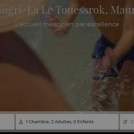
ngri-La Le Touessrok, Mau
L’accueil mauricien par excellence
1
Chambre
,
2
Adultes
,
0
Enfants
