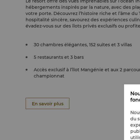
Le resort offre des vues imprenables sur l’océan I
hébergements inspirés par la nature, avec des pla
votre porte. Découvrez l’histoire riche et l’âme du
hospitalité sincère, savourez des expériences culin
évadez-vous sur des îlots privés exclusifs ou profi
golf 18 trous de championnat.
30 chambres élégantes, 152 suites et 3 villas
5 restaurants et 3 bars
Accès exclusif à l’îlot Mangénie et aux 2 parcou
championnat
Nou
fon
En savoir plus
Nous
du s
expé
publ
util