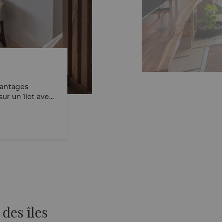
vantages
sur un îlot avec
 termes de centre
des îles