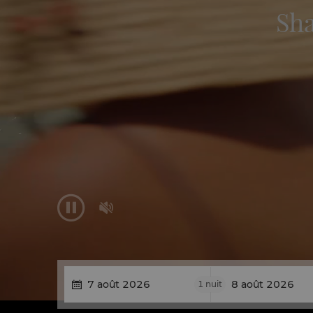
Sha


1
nuit