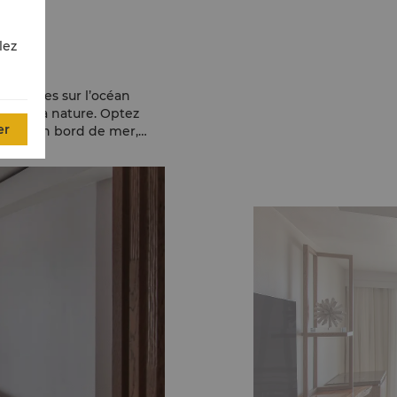
es
lez
aculaires sur l’océan
ées de la nature. Optez
er
isolée en bord de mer,
rdement.