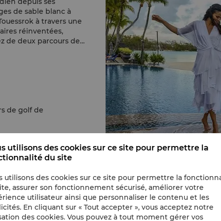
ndien depuis ses
ges de sable blanc à
 Touessrok à travers une
aires réinventées,
tez de deux parcours de
rs de golf de
s utilisons des cookies sur ce site pour permettre la
ctionnalité du site
 utilisons des cookies sur ce site pour permettre la fonctionna
ite, assurer son fonctionnement sécurisé, améliorer votre
rience utilisateur ainsi que personnaliser le contenu et les
icités. En cliquant sur « Tout accepter », vous acceptez notre
isation des cookies. Vous pouvez à tout moment gérer vos