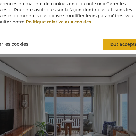
érences en matière de cookies en cliquant sur « Gérer les
ies ». Pour en savoir plus sur la façon dont nous utilisons les
atégories de chambres recommandé
ies et comment vous pouvez modifier leurs paramètres, veuil
ulter notre
Politique relative aux cookies
.
es, suites et villas luxueuses de l’hôtel offrant des vues spect
rs paisibles et épurés adoptent des textures naturelles inspir
r les cookies
Tout accept
à la plage ou offrez-vous un séjour d’exception dans une villa 
 chef privé, une équipe de majordomes et une piscine à débo