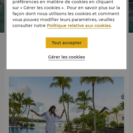
préférences en matière de cookies en cliquant




sur « Gérer les cookies ». Pour en savoir plus sur la
façon dont nous utilisons les cookies et comment
vous pouvez modifier leurs paramètres, veuillez
consulter notre
Politique relative aux cookies
.
Chambres
Restauration
Expérience
Offres
Tout accepter
À propos de
Gérer les cookies
Une icône mauricienne, revisitée