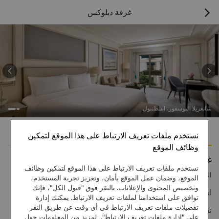
غرفة ديلوكس



شانغريلا البوسفور، اسطنبول
الميزات
وسائل الراحة
نستخدم ملفات تعريف الارتباط على هذا الموقع لتمكين
وظائف الموقع
غرفة ديلوكس
نستخدم ملفات تعريف الارتباط على هذا الموقع لتمكين وظائف
الرقم المجاني
1 866 565 5050
الموقع، وضمان عمل الموقع بأمان، وتعزيز تجربة المستخدم،
وتخصيص المحتوى والإعلانات. بالنقر فوق "قبول الكل"، فإنك
استمتع في أحضان الفخامة
توافق على استخدامنا لملفات تعريف الارتباط. يمكنك إدارة
تفضيلات ملفات تعريف الارتباط في أي وقت عن طريق النقر
تقع غرفنا الديلوكس في الطوابق من 1 إلى 5، وتطل على الفناء الداخلي
على "إدارة ملفات تعريف الارتباط". لمزيد من المعلومات حول