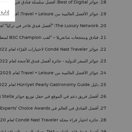
جوائز Best of Digital: أفضل سلسلة فنادق في العام
إدارة 
جوائز الأفضل العالمية من Travel + Leisure: أفضل 5 فنادق في إسطنبول وأفضل 15 فندقاً حضرياً في أوروبا لعام 2022
The Luxury Network: ”أفضل فندق فاخر في تركيا” لعام 2022
فنادق ومنتجعات شانغريلا – ”لقب BSC Champion لمنطقة أوروبا والشرق الأوسط وإفريقيا والهند لعام 2022 (SLIB EMEAI Champion)”
جوائز Condé Nast Traveler لاختيارات القرّاء لعام 2022 - حلّ الفندق ضمن أفضل 3 فنادق في تركيا واليونان وضمن أفضل 50 فندقاً في العالم لعام 2022.
جوائز السفر الدولية - جائزة أفضل فندق للأجنحة لعام 2022
جوائز الأفضل العالمية من Travel + Leisure لعام 2025: المركز الثاني كأفضل فندق في إسطنبول، المركز الثالث كأفضل فندق في أوروبا، والمركز الخامس عشر كأفضل فندق في العالم
دليل Hürriyet Pearly Gastronomy Guide لعام 2022 - قصر شانغ، جائزة 4 Pearl Award
أفضل فريق دعم في الموقع في حفل توزيع جوائز Stella (ستيلا) لعام 2021
أفضل الفنادق في العالم في Experts’ Choice Awards (جوائز اختيار الخبراء) لعام 2021 – Trip Expert
جائزة اختيار قراء مجلة Condé Nast Traveler لعام 2020 – المرتبة الثالثة في قائمة أفضل فنادق تركيا واليونان لعام 2021
أفضل فندق فاخر للعام – THA، جوائز السفر والضيافة لعام 2020