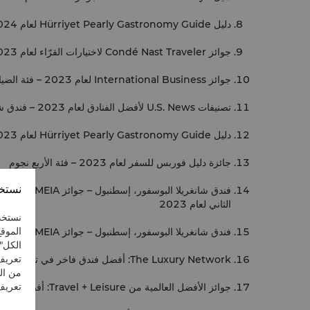
دليل Hürriyet Pearly Gastronomy Guide لعام 2024 – مطعم Shang Palace، جائزة 4 Pearl
جوائز Condé Nast Traveler لاختيارات القرّاء لعام 2023 - جاء الفندق في المرتبة الثامنة بين أفضل فنادق تركيا.
جوائز International Business لعام 2023 – فئة الضيافة والترفيه (جوائز ستيفي) – الفئة البرونزية
تصنيفات U.S. News لأفضل الفنادق لعام 2023 – فندق شانغريلا البوسفور، إسطنبول ضمن أفضل 5 فنادق في إسطنبول، وأفضل 7 فنادق في تركيا، وأفضل 296 فندقاً في أوروبا
دليل Hürriyet Pearly Gastronomy Guide لعام 2023 – مطعم Shang Palace، جائزة 4 Pearl Award
جائزة دليل فوربس للسفر لعام 2023 – فئة الأربع نجوم
نستخد
الثاني لعام 2023
نستخد
الموقع
فندق شانغريلا البوسفور، إسطنبول – جوائز Shangri-La MEIA للأولويات الاستراتيجية لعام 2023 – فئة أفضل تعافٍ في الإيرادات لعام 2022 – الفائز الأول
الكل"
تعريف
The Luxury Network: أفضل فندق فاخر في تركيا لعام 2023
من ال
تعريف 
جوائز الأفضل العالمية من Travel + Leisure: أفضل 5 فنادق في إسطنبول وأفضل 15 فندقاً حضرياً في أوروبا