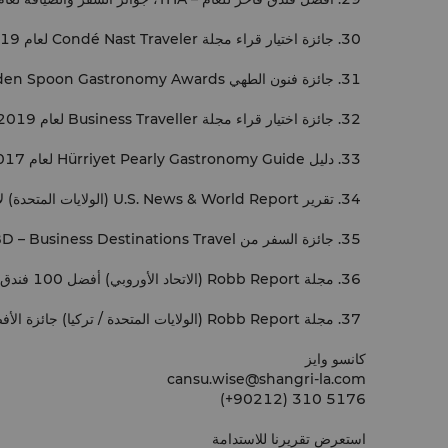
جائزة اختيار قراء مجلة Condé Nast Traveler لعام 2019 – المرتبة 34 في قائمة أفضل 50 فندقاً في العالم
جائزة فنون الطهي Golden Spoon Gastronomy Awards لعام 2019 – قصر شانغ، أفضل مطعم ذي طابع أجنبي في إسطنبول
جائزة اختيار قراء مجلة Business Traveller لعام 2019 – أفضل فنادق في العالم (أفضل 50 فندقاً)
دليل Hürriyet Pearly Gastronomy Guide لعام 2017 – قصر شانغ، جائزة 3 Pearl Award
تقرير U.S. News & World Report (الولايات المتحدة) لأفضل قائمة فنادق للعام 2016-2017 – تصنيف الفئة الفضية لأفضل فنادق في أوروبا
جائزة السفر من BD – Business Destinations Travel – لأفضل فندق أعمال في تركيا، لعام 2015
مجلة Robb Report (الاتحاد الأوروبي) أفضل 100 فندق، مايو 2015
مجلة Robb Report (الولايات المتحدة / تركيا) جائزة الأفضل بين الأفضل في فئة الفنادق لعام 2014
كانسو وايز
cansu.wise@shangri-la.com
‎(+90212) 310 5176
استعرض تقريرنا للاستدامة