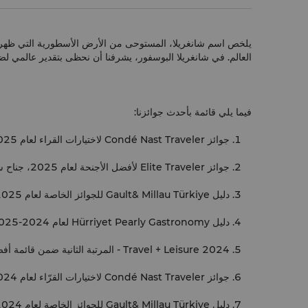
العالم. في شانغريلا البوسفور، يشرفنا أن نحظى بتقدير عالمي لضي
فيما يلي قائمة بأحدث جوائزنا:
جوائز Condé Nast Traveler لاختيارات القراء لعام 2025: المركز الأول كأفضل فندق في إسطنبول، المركز الرابع كأفضل فندق في أوروبا، والمركز الخامس كأفضل فندق في العالم
جوائز Elite Traveler لأفضل الأجنحة لعام 2025، جناح شانغريلا
دليل Gault& Millau Türkiye للجوائز الخاصة لعام 2025، المطبخ الدولي، مطعم Shang Palace، الشيف تشينغ لو، حصل على جائزة توك واحد
دليل Hürriyet Pearly Gastronomy لعام 2024-2025، مطعم Shang Palace، جائزة 4 Pearls
Travel + Leisure 2024 - المرتبة الثانية ضمن قائمة أفضل فنادق إسطنبول.
جوائز Condé Nast Traveler لاختيارات القرّاء لعام 2024: جاء الفندق في المرتبة الثانية بين أفضل فنادق تركيا.
دليل Gault& Millau Türkiye للجوائز الخاصة لعام 2024، المطبخ الدولي، مطعم Shang Palace، الشيف تشينغ لو، حصل على جائزة توك واحد