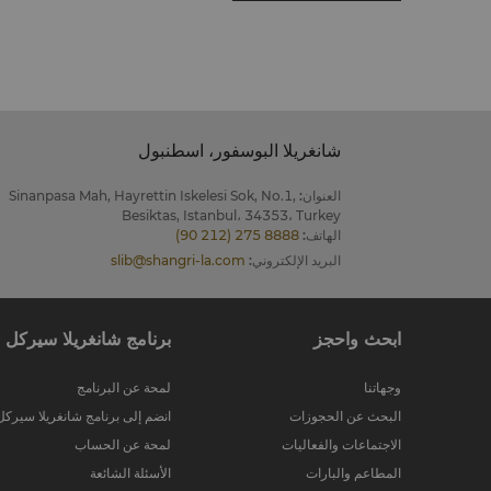
شانغريلا البوسفور، اسطنبول
العنوان
:
Sinanpasa Mah, Hayrettin Iskelesi Sok, No.1,
Besiktas, Istanbul، 34353، Turkey
الهاتف
:
(90 212) 275 8888
البريد الإلكتروني
:
slib@shangri-la.com
ابحث واحجز
برنامج شانغريلا سيركل
وجهاتنا
لمحة عن البرنامج
البحث عن الحجوزات
انضم إلى برنامج شانغريلا سيركل
الاجتماعات والفعاليات
لمحة عن الحساب
المطاعم والبارات
الأسئلة الشائعة