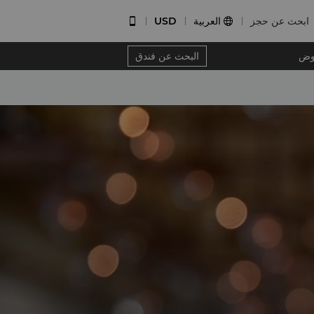
ابحث عن حجز
العربية
USD


وض
البحث عن فندق