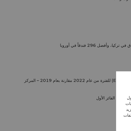
فندق شانغريلا البوسفور، إسطنبول – جوائز Shangri-La MEIA للأولويات الاستراتيجية لعام 2023 – فئة أفضل نمو في الأرباح التشغيلية (EBITDA) للفترة من عام 2022 مقارنة بعام 2019 – المركز
ول
فات
يد
لفات