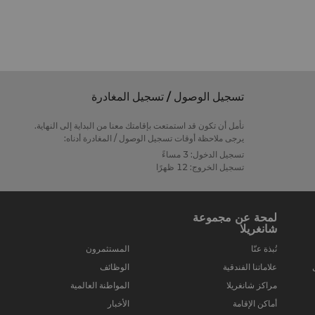
تسجيل الوصول / تسجيل المغادرة
نأمل أن تكون قد استمتعت بإقامتك معنا من البداية إلى النهاية.
يرجى ملاحظة أوقات تسجيل الوصول / المغادرة أدناه:
تسجيل الدخول: 3 مساءً
تسجيل الخروج: 12 ظهرًا
لمحة عن مجموعة
شانغريلا
نُبذة عنّا
المستثمرون
علاماتنا الفندقية
الوظائف
مراكز شانغريلا
المواطنة العالمية
أماكن الإقامة
الأخبار