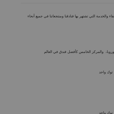
لتي ظهرت في رواية جيمس هيلتون لعام 1933، Lost Horizon (الأفق المفقود)، الصفاء والخدمة التي تشتهر بها فنادقنا ومنتجعاتنا في جميع أنحاء