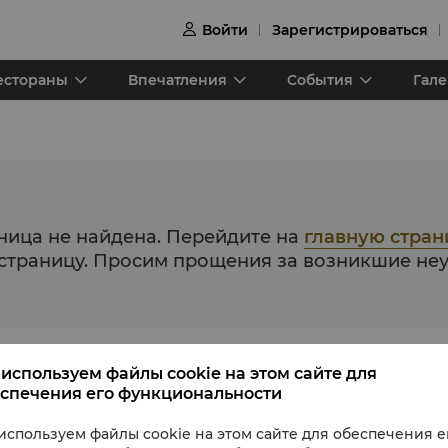
Войти
Зарегистрироваться

естораны
Впечатления
События
Гал
ица не найдена. Перейдите на
главную стран
страницу. Просим прощения за возникшие неу
используем файлы cookie на этом сайте для
спечения его функциональности
используем файлы cookie на этом сайте для обеспечения е
О Shangri-La