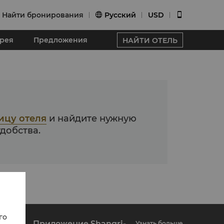
Найти бронирования
Pусский
USD


ерея
Предложения
НАЙТИ ОТЕЛЬ
ицу отеля
и найдите нужную
добства.
го
Приложение Shangri-La Circle
Узнать больше