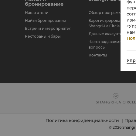
фун
бронирование
пер
Наши отели
Обзор программы
сог
изм
Найти бронирование
Зарегистрироваться в
«Уп
Shangri-La Circle
Встречи и мероприятия
нам
Данные аккаунта
Рестораны и бары
Пол
Часто задаваемые
вопросы
Контакты
Упр
Политика конфиденциальности
Прав
|
© 2026 Shangr