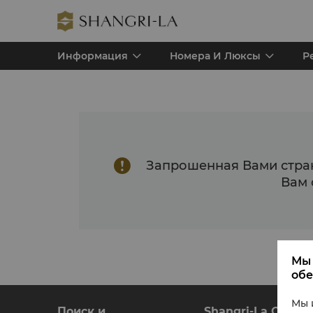
Информация
Номера И Люксы
Р

Запрошенная Вами стран
Вам 
Мы 
обе
Мы 
Поиск и
Shangri-La Circle