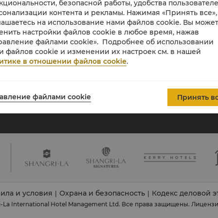
кциональности, безопасной работы, удобства пользователе
Group
сонализации контента и рекламы. Нажимая «Принять все»,
О нас
Инвесторы
лашаетесь на использование нами файлов cookie. Вы може
енить настройки файлов cookie в любое время, нажав
Наши отельные бренды
Вакансии
равление файлами cookie». Подробнее об использовании
Центры Shangri-La
Глобальные
и файлов cookie и изменении их настроек см. в нашей
гражданские
Апартаменты
итике в отношении файлов cookie
.
инициативы
Контакты
Новости
авление файлами cookie
Принять в
ила и условия
Охрана и безопасность
Кодекс деловой э
|
|
i-La International Hotel Management Ltd. Все права защищены.
Лицензия