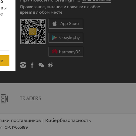
й,
Проживание, питание и покупки в любое
 вы
время в любом месте
те
се
тики поставщиков
Кибербезопасность
|
 ICP: 17055189