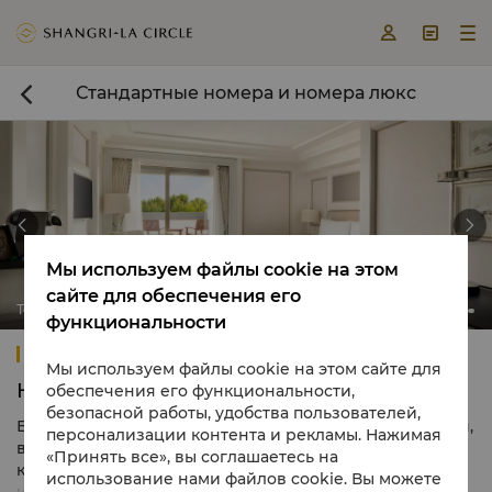



Стандартные номера и номера люкс



Мы используем файлы cookie на этом
сайте для обеспечения его
Terrace Bosphorus Room
функциональности
Shangri-La Bosphorus, Istanbul
Мы используем файлы cookie на этом сайте для
Номера и люксы
обеспечения его функциональности,
безопасной работы, удобства пользователей,
Все 186 современных номеров и люксов нашего отеля,
персонализации контента и рекламы. Нажимая
вдохновленные азиатским началом Shangri-La и
«Принять все», вы соглашаетесь на
красотой Босфора, оформлены в спокойной гамме с
использование нами файлов cookie. Вы можете