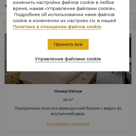
использованием мягких тканей и выходят окнами во
изменить настройки файлов cookie в любое
внутренний атриум отеля, на город или пролив.
Читать подробнее
время, нажав «Управление файлами cookie».
Ванные комнаты облицованы мрамором и имеют
Подробнее об использовании нами файлов
подогреваемый пол, а также встроенный в зеркало
cookie и изменении их настроек см. в нашей
телевизор.
Все
Номера
Клубный номер
Номер-люкс
Политике в отношении файлов cookie
.
Принять все
Управление файлами cookie
Номер Deluxe
50 м²
Панорамные окна или французский балкон с видом во
внутренний двор.
Подробные сведения