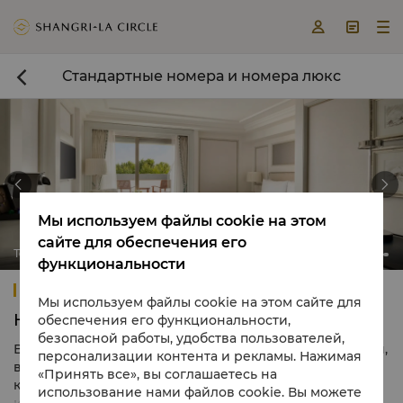



Стандартные номера и номера люкс



Мы используем файлы cookie на этом
сайте для обеспечения его
Terrace Bosphorus Room
функциональности
Shangri-La Bosphorus, Istanbul
Мы используем файлы cookie на этом сайте для
Номера и люксы
обеспечения его функциональности,
безопасной работы, удобства пользователей,
Все 186 современных номеров и люксов нашего отеля,
персонализации контента и рекламы. Нажимая
вдохновленные азиатским началом Shangri-La и
«Принять все», вы соглашаетесь на
красотой Босфора, оформлены в спокойной гамме с
использование нами файлов cookie. Вы можете