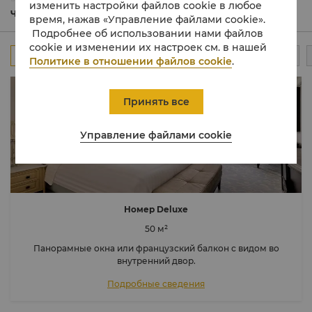
использованием мягких тканей и выходят окнами во
изменить настройки файлов cookie в любое
внутренний атриум отеля, на город или пролив.
Читать подробнее
время, нажав «Управление файлами cookie».
Ванные комнаты облицованы мрамором и имеют
Подробнее об использовании нами файлов
подогреваемый пол, а также встроенный в зеркало
cookie и изменении их настроек см. в нашей
телевизор.
Все
Номера
Клубный номер
Номер-люкс
Политике в отношении файлов cookie
.
Принять все
Управление файлами cookie
Номер Deluxe
50 м²
Панорамные окна или французский балкон с видом во
внутренний двор.
Подробные сведения