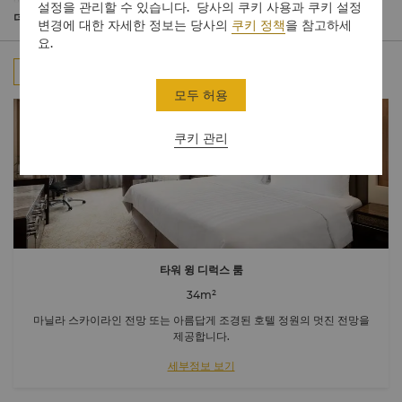
매력으로 가득한 가든 윙에 총 631개의 객실과 스위트룸이 있습니
설정을 관리할 수 있습니다. 당사의 쿠키 사용과 쿠키 설정
다.
더 보기
변경에 대한 자세한 정보는 당사의
쿠키 정책
을 참고하세
요.
모두
객실
클럽 객실
스위트룸
연결 객실
모두 허용
쿠키 관리
타워 윙 디럭스 룸
34m²
마닐라 스카이라인 전망 또는 아름답게 조경된 호텔 정원의 멋진 전망을
제공합니다.
세부정보 보기