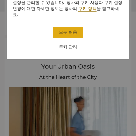
설정을 관리할 수 있습니다. 당사의 쿠키 사용과 쿠키 설정




변경에 대한 자세한 정보는 당사의
쿠키 정책
을 참고하세
요.
객실
다이닝
경험
오퍼
모두 허용
쿠키 관리
소개
Your Urban Oasis
At the Heart of the City