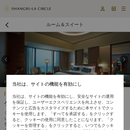



ルーム＆スイート



行政スイート
当社は、サイトの機能を有効にし
シャングリ・ラ 天津
当社は、サイトの機能を有効にし、安全なサイトの運用
を保証し、ユーザーエクスペリエンスを向上させ、コン
ゲストルーム
テンツと広告をカスタマイズするために本サイトでクッ
シャングリ・ラ ホテル 天津では、床から天井まである窓から美し
キーを使用します。「すべてを承諾する」をクリックす
い海河や天津のスカイラインをご覧いただけるスタイリッシュな
ると、クッキーの使用に同意したことになります。「ク
空間で、快適なご宿泊をお楽しみいただけます。
ッキーを管理する」をクリックすると、いつでもクッキ