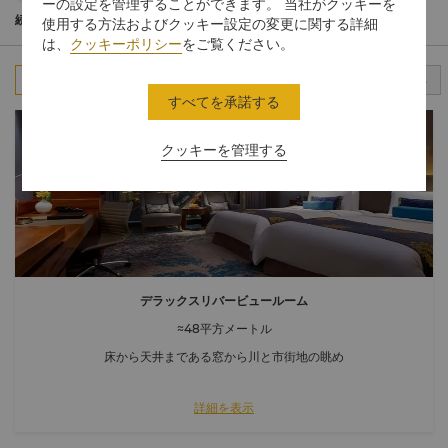
客室面積が約48～240平方メートルの全304室のモダンなゲスト
ーの設定を管理することができます。 当社がクッキーを
ルームと79室のサービスアパートメントには、温かな色合いの木
続きを読む
使用する方法およびクッキー設定の変更に関する詳細
材や現地の文化を反映した装飾品、川の色彩と調和するソフトブ
は、
クッキーポリシー
をご覧ください。
ルーのカーペット、オーダーメードの中国スタイルのキャビネッ
トを使った大きなミニバーなど、エレガントなデザインが広がり
すべて
スタンダードルーム
クラブルーム
スイート
ます。
すべてを承諾する
ホライゾンクラブラウンジでは、エクスプレスチェックイン・チ
ェックアウトや6時30分～23時まで営業している32階のホライゾ
クッキーを管理する
ンクラブラウンジのご利用などのパーソナルな特典をお楽しみい
ただけます。
デラックスリバービュールーム
≈48平方メートル
床から天井まである窓から川と市街地の眺め
詳細を表示