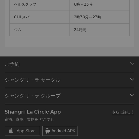
ヘルスクラブ
6時～23時
CHI スパ
2時30分～23時
ジム
24時間
ご予約
目的地
シャングリ・ラ サークル
ご予約の検索
プログラム概要
ミーティング＆イベント
シャングリ・ラ グループ
シャングリ・ラ サークルに入会
レストラン＆バー
シャングリ・ラ グループについて
私のアカウント
投資家の皆さま
Shangri-La Circle App
さらに詳しく
シャングリ・ラ ブランド
よくあるお問合せや質問
採用情報
宿泊、食事、買物を どこでも
シャングリ・ラ センター
SLCに関するお問い合わせ
企業の社会的責任
レジデンス
ニュース
お問い合わせ