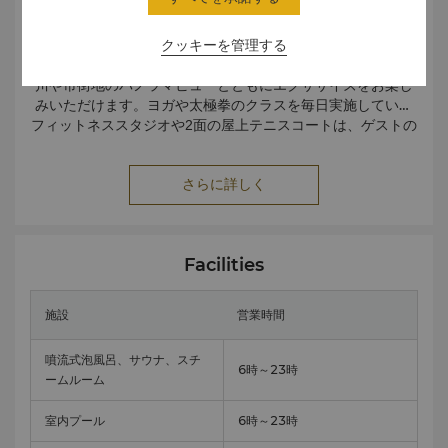
明るい緑色の壁が印象的なエントランスに足を踏み入れる
と、自然光がたっぷりと差し込み、床から天井までのびる窓
クッキーを管理する
からの絶景をご覧いただけるヘルスクラブがございます。ラ
イフフィットネス器具やフリーウェイとを取り揃えており、
川や市街地のパノラマビューとともにエクササイズをお楽し
みいただけます。ヨガや太極拳のクラスを毎日実施している
フィットネススタジオや2面の屋上テニスコートは、ゲストの
皆様限定でご利用いただけます。ヘルスクラブ会員とゲスト
ヘルスクラブのハイライトはとなる川を一望するリゾートス
の皆様は、トレーナーもご利用いただけます。その他にも、
タイルのプールの水中のスピーカーから流れる音楽ととも
さらに詳しく
健康アセスメントのためのボディコンポジションアナライザ
に、水泳をお楽しみいただけます。
ーや噴流式泡風呂、サウナ、スチームルームをご用意してお
ります。
Facilities
施設
営業時間
噴流式泡風呂、サウナ、スチ
6時～23時
ームルーム
室内プール
6時～23時