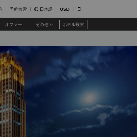
会
予約検索
日本語
USD


オファー
その他
ホテル検索