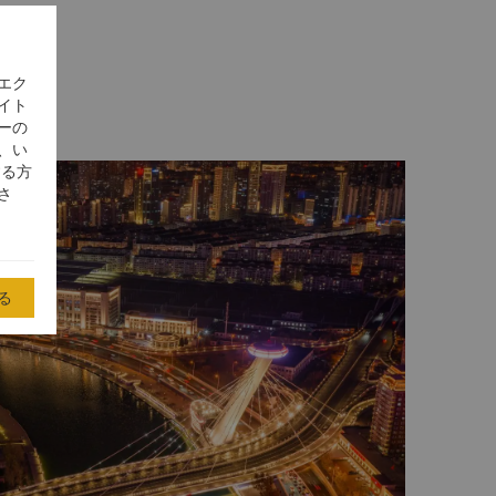
エク
イト
ーの
、い
する方
さ
る