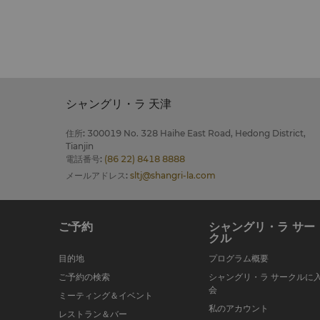
シャングリ・ラ 天津
住所
:
300019 No. 328 Haihe East Road, Hedong District,
Tianjin
電話番号
:
(86 22) 8418 8888
メールアドレス
:
sltj@shangri-la.com
ご予約
シャングリ・ラ サー
クル
目的地
プログラム概要
ご予約の検索
シャングリ・ラ サークルに
会
ミーティング＆イベント
私のアカウント
レストラン＆バー