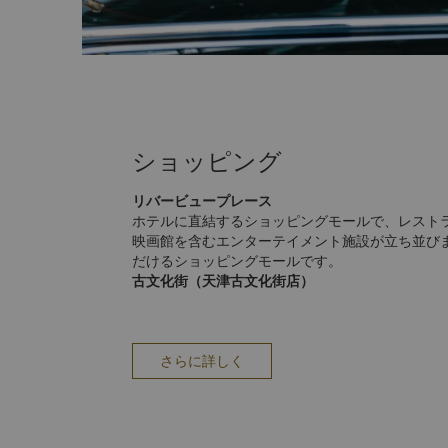
ショッピング
リバービュープレース
ホテルに直結するショッピングモールで、レスト
映画館を含むエンターテイメント施設が立ち並び
だけるショッピングモールです。
古文化街（天津古文化街店）
南開区にある古文化街は、ホテルから約4.6キロ先
ープンした全長0.6キロの古文化街には、お手頃
董品、衣類を販売する店舗や天津で有名な屋台が
朝（1644～1911）時代の民間建築を再現して
さらに詳しく
最適な場所です。