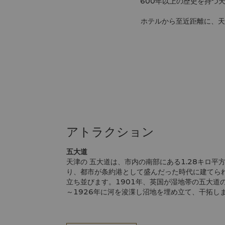
600年以上の歴史を持つ
ホテルから至近距離に、天
シャングリ・ラ
シャングリ・ラ ホテル 
イススケートリンクなど
アトラクション
五大道
天津の 五大道は、市内の南部にある1.28キロ平
り、都市が条約港として盛んだった時代に建てら
立ち並びます。1901年、英国が湿地帯の五大道の
～1926年に河を浚渫し沼地を埋め立て、干拓し
光を楽しむことができます。
意式風情街（イタリア風情区）
かつてはイタリア租界だった意式風情街には、本
やバー、デザイナーショップ、美術館が立ち並び