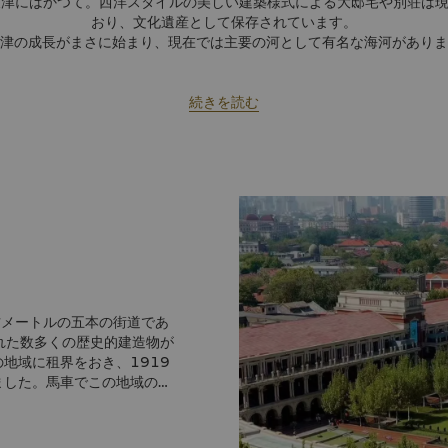
天津にはかつて。西洋スタイルの美しい建築様式による大邸宅や別荘は
おり、文化遺産として保存されています。
津の成長がまさに始まり、現在では主要の河として有名な海河がありま
美しい名所の一つです。
 ホテル 天津では、喧騒な市内での長い1日の後にゆったりとおくつろ
天津は、天津ケリーセンター内に所在し、レストランや、キッズアドベ
続きを読む
のエンターテイメント施設が立ち並ぶリバービュープレースショッピン
す。
方メートルの五本の街道であ
れた数多くの歴史的建造物が
地域に租界をおき、1919
ました。馬車でこの地域の観
格的なイタリアンレストラン
、イタリア感覚を体験できま