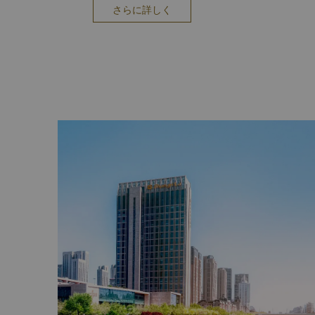
す。塀や邸宅が今でも状態良く、現在では文化遺
さらに詳しく
海河
天津の主要の川である海河は全長70キロに及び、
す。初期から現地の住民の多くにとって生活の源
発を経て、活気のある大都市へと成長しました。
現在では、リラクゼーションの場として人々に愛
ながら、夜に踊る現地の人々や若いカップルの憩
望を楽しむ人々など、様々な光景を楽しむことが
天津之眼
全長120メートルの天津之眼は橋上に建てられた
式で1回天するのに約30分要します。