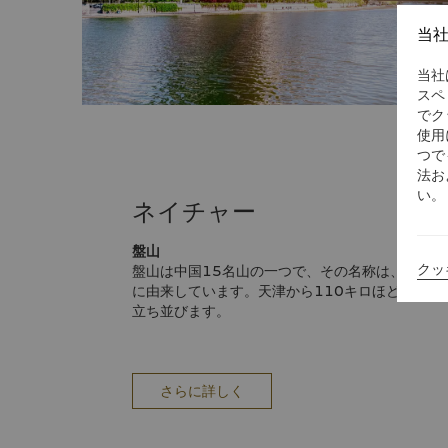
当
当社
スペ
でク
使用
つで
法お
い。
ネイチャー
盤山
クッ
盤山は中国15名山の一つで、その名称は、唐朝（6
に由来しています。天津から110キロほど離れた
立ち並びます。
さらに詳しく