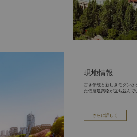
産として保存されています。
19本の橋が架かっていま
であり、何世紀もの都市の開
されています。河岸を散歩し
いのひととき、美しい川の眺
できます。
唯一の大観覧車です。電動
現地情報
古き伝統と新しきモダンさ
た低層建築物が立ち並んで
さらに詳しく