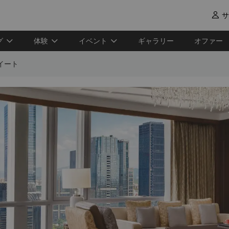
サ

グ
体験
イベント
ギャラリー
オファー
イート