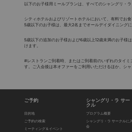
以下のお子様用ミールプランは、すべてのシャングリ・ラ
シティホテルおよびリゾートホテルにおいて、有料でお食
5歳以下のお子様は、最大2名までオールデイダイニング
5歳以下の追加のお子様および6歳以上12歳未満のお子様
けます。
#レストランご到着時、またはご到着前のいずれのタイミ
す。ご入会後は本オファーをご利用いただけるほか、シャ
ご予約
シャングリ・ラ サー
クル
目的地
プログラム概要
ご予約の検索
シャングリ・ラ サークルに
会
ミーティング＆イベント