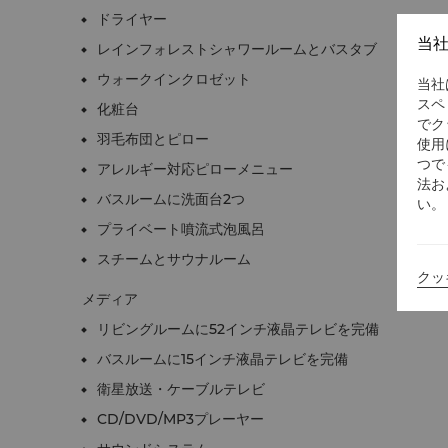
ドライヤー
当
レインフォレストシャワールームとバスタブ
ウォークインクロゼット
当社
スペ
化粧台
でク
羽毛布団とピロー
使用
つで
アレルギー対応ピローメニュー
法お
バスルームに洗面台2つ
い。
プライベート噴流式泡風呂
スチームとサウナルーム
クッ
メディア
リビングルームに52インチ液晶テレビを完備
バスルームに15インチ液晶テレビを完備
衛星放送・ケーブルテレビ
CD/DVD/MP3プレーヤー