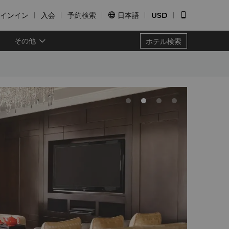
インイン
入会
予約検索
日本語
USD


その他
ホテル検索