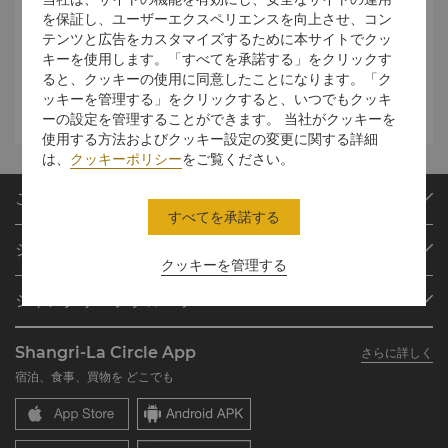
を保証し、ユーザーエクスペリエンスを向上させ、コン
テンツと広告をカスタマイズするために本サイトでクッ
インフィニット
キーを使用します。「すべてを承諾する」をクリックす
ると、クッキーの使用に同意したことになります。「ク
ッキーを管理する」をクリックすると、いつでもクッキ
インダルジェンス
ーの設定を管理することができます。 当社がクッキーを
使用する方法およびクッキー設定の変更に関する詳細
は、
クッキーポリシー
をご覧ください。
ご予約
すべてを承諾する
目的地
シャングリ・ラ サークル
ご予約の検索
クッキーを管理する
プログラム概要
ミーティング＆イベント
シャングリ・ラ グループ
シャングリ・ラ サークルに入会
レストラン＆バー
シャングリ・ラ グループについて
私のアカウント
投資家の皆さま
Shangri-La Circle App
さらに詳しく
シャングリ・ラ ブランド
よくあるお問合せや質問
採用情報
宿泊、食事、買物を どこでも
シャングリ・ラ センター
SLCに関するお問い合わせ
企業の社会的責任
レジデンス
ニュース
お問い合わせ