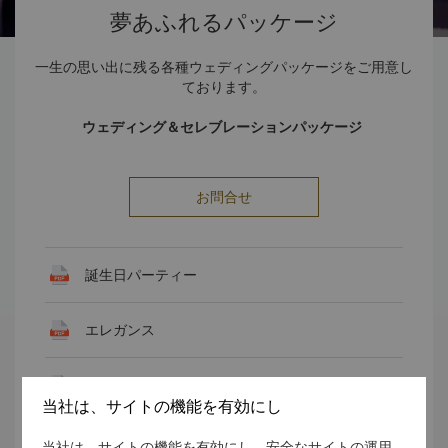
夢あふれるパッケージ
一生の思い出に残る各種ウェディングパッケージをご用意し
ております。
ウェディング＆セレブレーションパッケージ
お問合せ
誕生日パーティー
エレガンス
エクストラバガンザ
当社は、サイトの機能を有効にし
グラマー
当社は、サイトの機能を有効にし、安全なサイトの運用