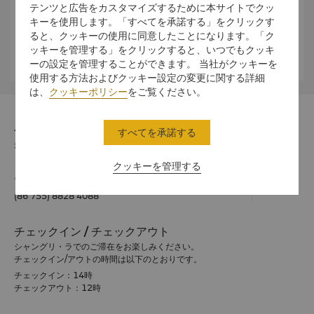
テンツと広告をカスタマイズするために本サイトでクッ
Anna Hu
キーを使用します。「すべてを承諾する」をクリックす
anna.hu@shangri-la.com
ると、クッキーの使用に同意したことになります。「ク
Tel: (86 755) 8828 4088
ッキーを管理する」をクリックすると、いつでもクッキ
ーの設定を管理することができます。 当社がクッキーを
使用する方法およびクッキー設定の変更に関する詳細
は、
クッキーポリシー
をご覧ください。
住所
すべてを承諾する
518048 4088 Yi Tian Road, Futian District, 深セン
クッキーを管理する
電話番号
(86 755) 8828 4088
チェックイン / チェックアウト
シャングリ・ラでのご滞在をお楽しみください。
チェックイン/アウトの時間は以下のとおりです。
チェックイン：14時
チェックアウト：12時