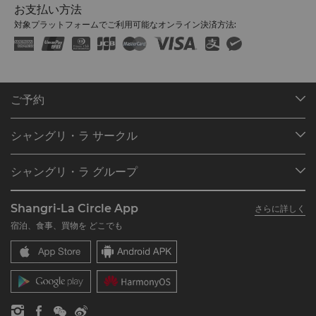
お支払い方法
対象プラットフォームでご利用可能なオンライン決済方法:
ご予約
目的地
シャングリ・ラ サークル
ご予約の検索
プログラム概要
ミーティング＆イベント
シャングリ・ラ グループ
シャングリ・ラ サークルに入会
レストラン＆バー
シャングリ・ラ グループについて
私のアカウント
投資家の皆さま
Shangri-La Circle App
さらに詳しく
シャングリ・ラ ブランド
よくあるお問合せや質問
採用情報
宿泊、食事、買物を どこでも
シャングリ・ラ センター
SLCに関するお問い合わせ
企業の社会的責任
レジデンス
ニュース
お問い合わせ