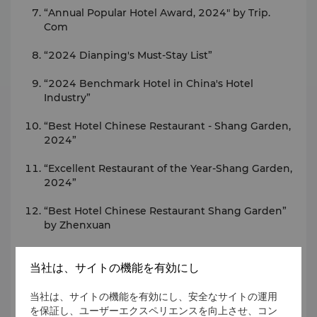
“Annual Popular Hotel Award, 2024" by Trip.
Com
“2024 Dianping's Must-Stay List”
“2024 Benchmark Hotel in China's Hotel
Industry”
“Best Hotel Chinese Restaurant - Shang Garden,
2024”
“Excellent Restaurant of the Year-Shang Garden,
2024”
“Best Hotel Chinese Restaurant Shang Garden”
by Zhenxuan
“Hotel Restaurant of the Year, 2024” by Hotal
当社は、サイトの機能を有効にし
Share
For more details or other press enquiries, please
当社は、サイトの機能を有効にし、安全なサイトの運用
contact our Director of Communications.
を保証し、ユーザーエクスペリエンスを向上させ、コン