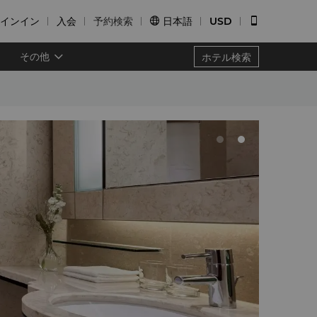
インイン
入会
予約検索
日本語
USD


その他
ホテル検索