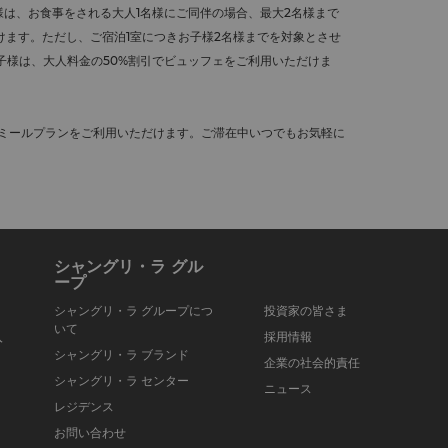
様は、お食事をされる大人1名様にご同伴の場合、最大2名様まで
ます。ただし、ご宿泊1室につきお子様2名様までを対象とさせ
お子様は、大人料金の50%割引でビュッフェをご利用いただけま
ばミールプランをご利用いただけます。ご滞在中いつでもお気軽に
シャングリ・ラ グル
ープ
シャングリ・ラ グループにつ
投資家の皆さま
いて
入
採用情報
シャングリ・ラ ブランド
企業の社会的責任
シャングリ・ラ センター
ニュース
レジデンス
お問い合わせ