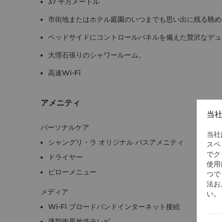
37 平方メートル
市街地またはホテル庭園のいつまでも思い出に残る眺め
ベッドサイドにコントロールパネルを備えた贅沢なデュ
大理石張りのシャワールーム。
高速Wi-Fi
アメニティ
当
パーソナルケア
当社
シャングリ・ラ オリジナル バスアメニティ
スペ
でク
ドライヤー
使用
ピローメニュー
つで
法お
メディア
い。
Wi-Fi ブロードバンドインターネット接続
薄型衛星放送テレビ