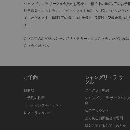
シャングリ・ラ サークル会員のお客様：ご宿泊中の6歳以下のお子
終日営業のレストランにてビュッフェを無料でお召し上がりいただけ
ていただきます。6歳以下の追加のお子様と、7歳以上12歳未満の
す。
ご宿泊中のお客様もシャングリ・ラ サークルにご入会いただけれ
ご入会ください。
ご予約
シャングリ・ラ サー
クル
目的地
プログラム概要
ご予約の検索
シャングリ・ラ サークルに
会
ミーティング＆イベント
私のアカウント
レストラン＆バー
よくあるお問合せや質問
SLCに関するお問い合わせ