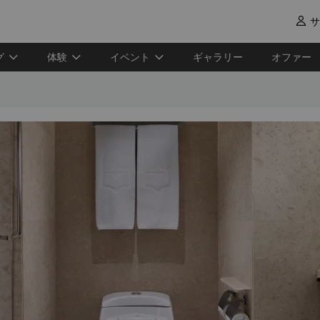
サ

グ
体験
イベント
ギャラリー
オファー