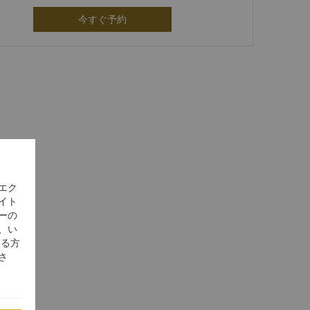
今すぐ予約
エク
イト
ーの
、い
する方
さ