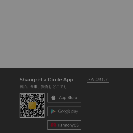
Shangri-La Circle App
さらに詳しく
宿泊、食事、買物を どこでも