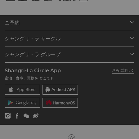
ご予約
目的地
シャングリ・ラ サークル
ご予約の検索
プログラム概要
ミーティング＆イベント
シャングリ・ラ グループ
シャングリ・ラ サークルに入会
レストラン＆バー
シャングリ・ラ グループについて
私のアカウント
投資家の皆さま
Shangri-La Circle App
さらに詳しく
シャングリ・ラ ブランド
よくあるお問合せや質問
採用情報
宿泊、食事、買物を どこでも
シャングリ・ラ センター
SLCに関するお問い合わせ
企業の社会的責任
レジデンス
ニュース
お問い合わせ