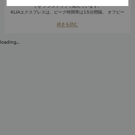
でを ノンストップで結んでいます。
KLIAエクスプレスは、ピーク時間帯は15分間隔、 オフピー
ク時間帯は20分間隔で運行しています。運行時間は 毎日午前
5時～午前1時です。KLIAエクスプレスの片道運賃は 約55マ
続きを読む
レーシアリンギットです。
KLセントラル駅からホテルまでは、タクシーで20分です。タ
loading...
クシー クーポンはKLセントラル駅到着ホールにある登録カウ
ンターでお買い求めいただけます。 代金は約17マレーシアリ
ンギットです。