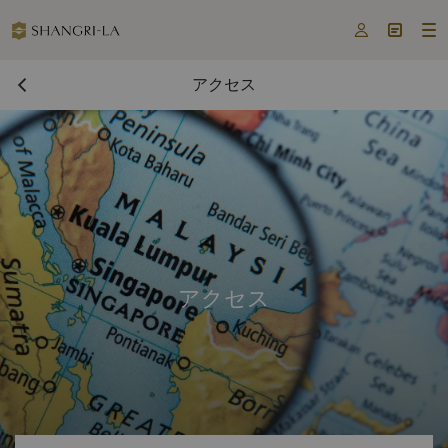



アクセス
アクセス