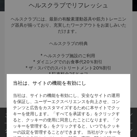
ヘルスクラブでリフレッシュ
ヘルスクラブには、最新の有酸素運動器具や筋力トレーニン
グ器具が揃っており、充実したワークアウトをお楽しみいた
だけます。
ヘルスクラブの特典
* ヘルスクラブ施設のご利用
* ダイニングでのお食事代20％割引
* ザ・スパでのスパトリートメント20%割引
* 駐車料金25％オフ
* ランドリーおよびドライクリーニングサービス20%割引
当社は、サイトの機能を有効にし
当社は、サイトの機能を有効にし、安全なサイトの運用
を保証し、ユーザーエクスペリエンスを向上させ、コン
テンツと広告をカスタマイズするために本サイトでクッ
キーを使用します。「すべてを承諾する」をクリックす
ご予約
ると、クッキーの使用に同意したことになります。「ク
目的地
ッキーを管理する」をクリックすると、いつでもクッキ
シャングリ・ラ サークル
ーの設定を管理することができます。 当社がクッキーを
ご予約の検索