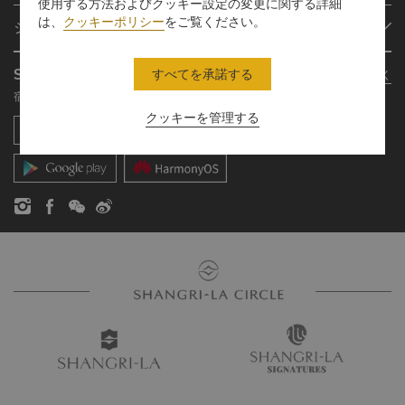
使用する方法およびクッキー設定の変更に関する詳細
プログラム概要
ミーティング＆イベント
は、
クッキーポリシー
をご覧ください。
シャングリ・ラ グループ
シャングリ・ラ サークルに入会
レストラン＆バー
シャングリ・ラ グループについて
私のアカウント
投資家の皆さま
Shangri-La Circle App
すべてを承諾する
さらに詳しく
シャングリ・ラ ブランド
よくあるお問合せや質問
採用情報
宿泊、食事、買物を どこでも
シャングリ・ラ センター
SLCに関するお問い合わせ
企業の社会的責任
クッキーを管理する
レジデンス
ニュース
お問い合わせ