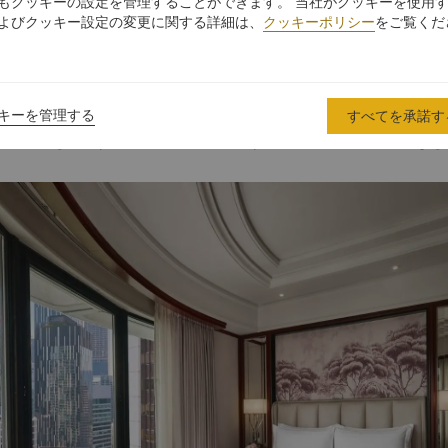
もクッキーの設定を管理することができます。 当社がクッキーを使用
よびクッキー設定の変更に関する詳細は、
クッキーポリシー
をご覧くだ
おすすめの客室タイプ
シャングリ・ラ クアラルンプールは、モダンなアメニティを備えた66
キーを管理する
すべてを承諾す
や遠方から訪れる皆様が日常から離れて安心して過ごせる空間を設えま
ーメント」を見つけて、新しい可能性に向けたリフレッシュのひとときを