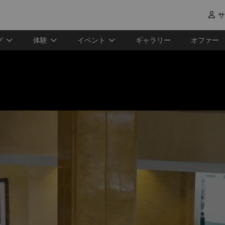
サ

グ
体験
イベント
ギャラリー
オファー