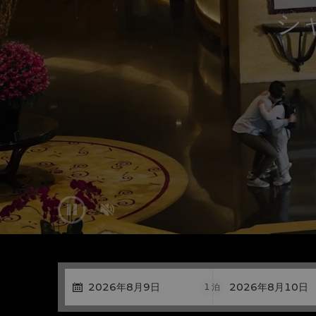
シ


1
泊