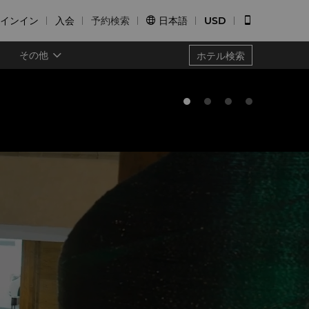
インイン
入会
予約検索
日本語
USD


その他
ホテル検索