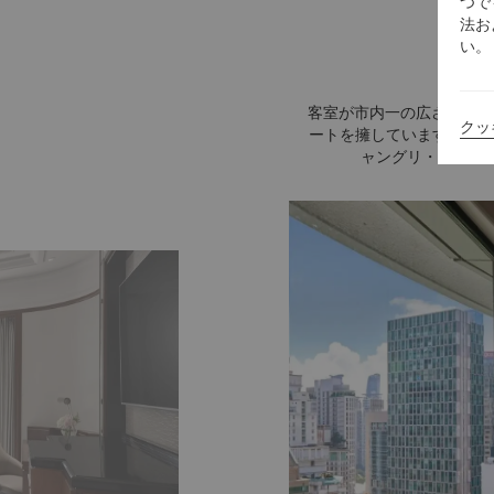
つで
法お
い。
客室が市内一の広さを誇る
クッ
ートを擁しています。近隣
ャングリ・ラ モ