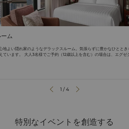
ルーム
心地よい隠れ家のようなデラックスルーム。気張らずに豊かなひととき
えています。 大人3名様でご予約（12歳以上を含む）の場合は、エグゼ
い。


1
/
4
特別なイベントを創造する