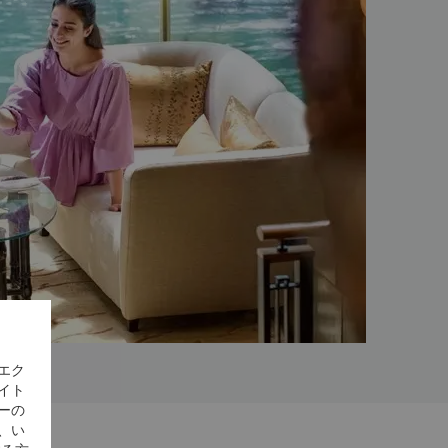
エク
イト
ーの
、い