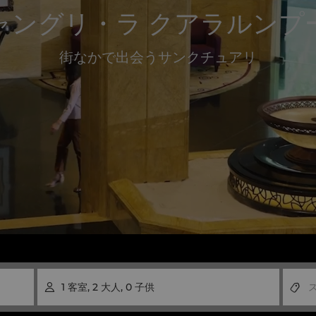
ャングリ・ラ クアラルンプ
街なかで出会うサンクチュアリ
1
客室
,
2
大人
,
0
子供
