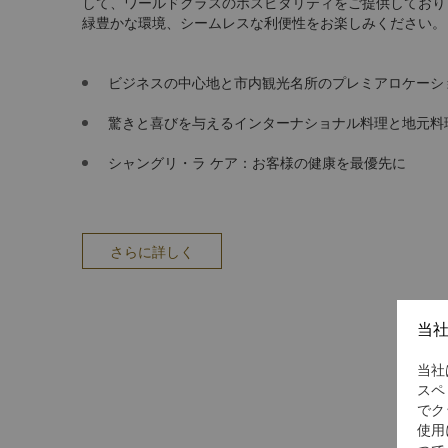
して、ワールドクラスのホスピタリティをご提供しており
緑豊かな環境、シームレスな利便性をお楽しみください。
ビジネスの中心地と市内観光名所のプレミアロケーシ
驚きと喜びを与えるインターナショナル料理と地元料
シャングリ・ラ ケア：お客様の健康を最優先に
さらに詳しく
当
当社
スペ
でク
使用