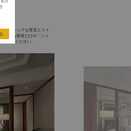
する方
さ
2のクラシックな客室とスイ
る
した。お客様だけの「シャ
お過ごしください。