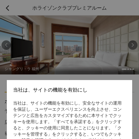
ホライゾンクラブプレミアルーム



シャングリ・ラ 福州
ハイライト
アメニティ
当社は、サイトの機能を有効にし
ホライゾンクラブプレミアルーム
当社は、サイトの機能を有効にし、安全なサイトの運用
を保証し、ユーザーエクスペリエンスを向上させ、コン
予約受付窓口の電話番号
1 866 565 5050
テンツと広告をカスタマイズするために本サイトでクッ
広々としたスペース と美しい都市の景観
キーを使用します。「すべてを承諾する」をクリックす
ると、クッキーの使用に同意したことになります。「ク
福州で有名な5つ星国際ホテルの1つであるシャングリ・ラ 福州で
ッキーを管理する」をクリックすると、いつでもクッキ