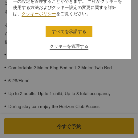
ーの設定を管理することができます。 当社がクッキーを
は、プレミアルームの広々とした快適な空間と贅沢なアメニティ
使用する方法およびクッキー設定の変更に関する詳細
をお楽しみいただけます。
は、
クッキーポリシー
をご覧ください。
ホライゾンクラブの多彩な特典をご利用いただけるなど、旅慣れ
すべてを承諾する
たゲストの皆様もご満足いただけるきめ細やかなサービスをご提
供いたします。
クッキーを管理する
≈74平方メートル
Comfortable 2 Meter King Bed or 1.2 Meter Twin Bed
6-26/Floor
Up to 2 adults, Up to 1 child, Up to 3 total occupancy
During stay can enjoy the Horizon Club Access
見事なシティビュー
今すぐ予約
シャワーブースとバスタブを備えた広々としたバスルーム、プラ