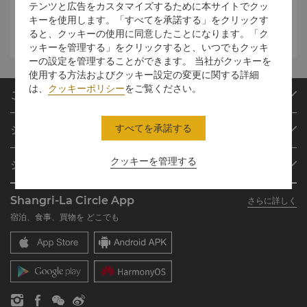
テンツと広告をカスタマイズするために本サイトでクッ
キーを使用します。「すべてを承諾する」をクリックす
Premier Package
ると、クッキーの使用に同意したことになります。「ク
ッキーを管理する」をクリックすると、いつでもクッキ
ーの設定を管理することができます。 当社がクッキーを
使用する方法およびクッキー設定の変更に関する詳細
は、
クッキーポリシー
をご覧ください。
ご予約
目的地
すべてを承諾する
シャングリ・ラ サークル
ご予約の検索
プログラム概要
ミーティング＆イベント
クッキーを管理する
シャングリ・ラ グループ
シャングリ・ラ サークルに入会
レストラン＆バー
シャングリ・ラ グループについて
私のアカウント
投資家の皆さま
Shangri-La Circle App
さらに詳しく
シャングリ・ラ ブランド
よくあるお問合せや質問
採用情報
宿泊、食事、買物を どこでも
シャングリ・ラ センター
SLCに関するお問い合わせ
企業の社会的責任
レジデンス
ニュース
お問い合わせ