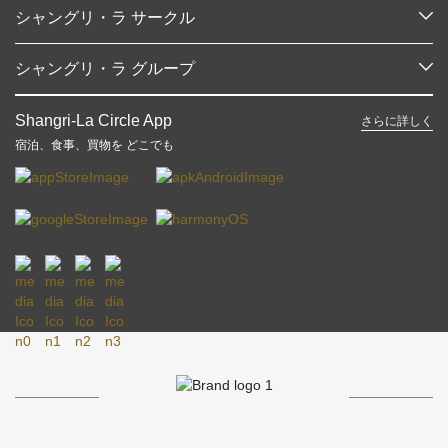
目的地
シャングリ・ラ サークル
ご予約の検索
プログラム概要
ミーティング＆イベント
シャングリ・ラ グループ
シャングリ・ラ サークルに入会
レストラン＆バー
シャングリ・ラ グループについて
私のアカウント
投資家の皆さま
Shangri-La Circle App
さらに詳しく
シャングリ・ラ ブランド
よくあるお問合せや質問
採用情報
宿泊、食事、買物を どこでも
シャングリ・ラ センター
SLCに関するお問い合わせ
企業の社会的責任
レジデンス
ニュース
お問い合わせ