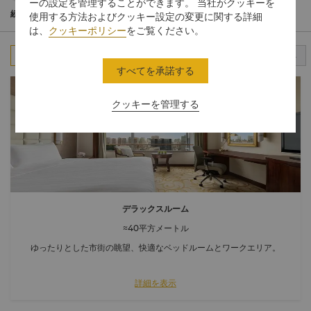
39平方メートル以上の広々とした客室では、エレガントで機能的
ーの設定を管理することができます。 当社がクッキーを
なインテリアと福州市街の雄大な眺めをお楽しみいただけます。
続きを読む
使用する方法およびクッキー設定の変更に関する詳細
肌触りのよいコットンリネン、ゆったりとした羽根布団、良質な
は、
クッキーポリシー
をご覧ください。
眠りをサポートするピローメニューなど、様々なアメニティで快
適にお過ごしいただけます。
すべて
スタンダードルーム
クラブルーム
スイート
すべてを承諾する
クッキーを管理する
デラックスルーム
≈40平方メートル
ゆったりとした市街の眺望、快適なベッドルームとワークエリア。
詳細を表示