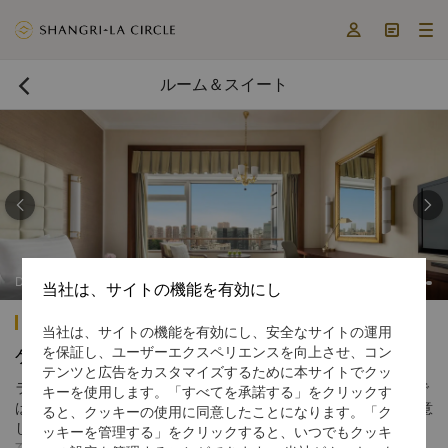



ルーム＆スイート



Deluxe Room
当社は、サイトの機能を有効にし
シャングリ・ラ 福州
当社は、サイトの機能を有効にし、安全なサイトの運用
を保証し、ユーザーエクスペリエンスを向上させ、コン
ゲストルーム
テンツと広告をカスタマイズするために本サイトでクッ
ラグジュアリーとしてオープンしたシャングリ・ラ ホテル 福州で
キーを使用します。「すべてを承諾する」をクリックす
は、26フロアに414室の心地よいゲストルームとスイートをご用意
ると、クッキーの使用に同意したことになります。「ク
しています。
ッキーを管理する」をクリックすると、いつでもクッキ