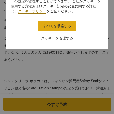
ーの設定を管理することができます。 当社がクッキーを
シービュールームでは、どのお部屋からも海の眺望をお楽しみい
使用する方法およびクッキー設定の変更に関する詳細
ただけます。
は、
クッキーポリシー
をご覧ください。
美しい波音が聞こえるほどビーチが近く、透き通る海と金色の砂
すべてを承諾する
浜にお部屋から直接アクセスされたいお客様に最適です。
この客室の最大宿泊人数は4名様までとなります。
大人2名と子供2
クッキーを管理する
名
または
大人3名と子供1名
のいずれかの組み合わせが可能で
す。なお、3人目の大人には追加料金が発生いたしますので、ご了
承ください。
シャングリ・ラ ボラカイは、フィリピン貿易産Safety Sealやフィ
リピン観光省のSafe Travels Stampの認定を受けており、試験およ
び検査のグローバルリーダーであるビューローベリタスから「セ
ーフガード™優れた衛生と安全ラベル」を取得しております。新
今すぐ予約
型コロナウイルス感染症（COVID-19）に関する認定、サービス、