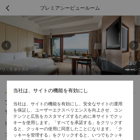
プレミアシービュールーム



シャングリ・ラ ボラカイ
ハイライト
アメニティ
当社は、サイトの機能を有効にし
プレミアシービュールーム
当社は、サイトの機能を有効にし、安全なサイトの運用
を保証し、ユーザーエクスペリエンスを向上させ、コン
予約受付窓口の電話番号
1 866 565 5050
テンツと広告をカスタマイズするために本サイトでクッ
ビーチに近い、海のパノラマ
キーを使用します。「すべてを承諾する」をクリックす
ると、クッキーの使用に同意したことになります。「ク
プンタブンガビーチからほんの数歩。ビーチに近接したプレミア
ッキーを管理する」をクリックすると、いつでもクッキ