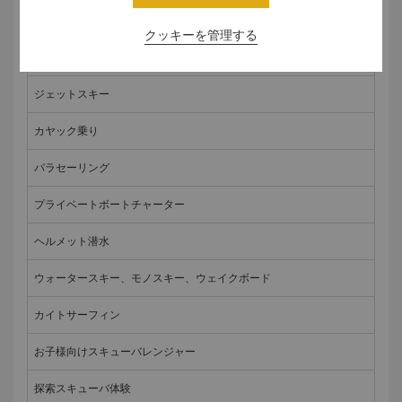
カタマラン セーリング
クッキーを管理する
バナナボートとフライフィッシュボート乗り
ジェットスキー
カヤック乗り
パラセーリング
プライベートボートチャーター
ヘルメット潜水
ウォータースキー、モノスキー、ウェイクボード
カイトサーフィン
お子様向けスキューバレンジャー
探索スキューバ体験