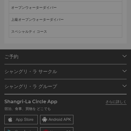
オープンウォーターダイバー
上級オープンウォーターダイバー
スペシャルティ コース
ご予約
目的地
シャングリ・ラ サークル
ご予約の検索
プログラム概要
ミーティング＆イベント
シャングリ・ラ グループ
シャングリ・ラ サークルに入会
レストラン＆バー
シャングリ・ラ グループについて
私のアカウント
投資家の皆さま
Shangri-La Circle App
さらに詳しく
シャングリ・ラ ブランド
よくあるお問合せや質問
採用情報
宿泊、食事、買物を どこでも
シャングリ・ラ センター
SLCに関するお問い合わせ
企業の社会的責任
レジデンス
ニュース
お問い合わせ