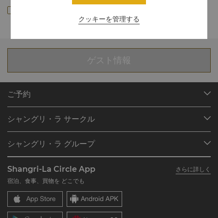
クッキーを管理する
ゲスト情報
ご予約
目的地
シャングリ・ラ サークル
ご予約の検索
プログラム概要
ミーティング＆イベント
シャングリ・ラ グループ
シャングリ・ラ サークルに入会
レストラン＆バー
シャングリ・ラ グループについて
私のアカウント
投資家の皆さま
Shangri-La Circle App
さらに詳しく
シャングリ・ラ ブランド
よくあるお問合せや質問
採用情報
宿泊、食事、買物を どこでも
シャングリ・ラ センター
SLCに関するお問い合わせ
企業の社会的責任
レジデンス
ニュース
お問い合わせ