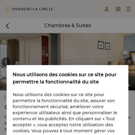



Chambres & Suites



Nous utilisons des cookies sur ce site pour
permettre la fonctionnalité du site
Chambre supérieure
Nous utilisons des cookies sur ce site pour
Shangri-La Paris
permettre la fonctionnalité du site, assurer son
fonctionnement sécurisé, améliorer votre
Chambres & Suites
expérience utilisateur ainsi que personnaliser le
Offrant les vues les plus spectaculaires sur la Tour Eiffel ou
contenu et les publicités. En cliquant sur « Tout
sur l’avenue d’Iéna, nos chambres et suites combinent le
accepter », vous acceptez notre utilisation des
charme d’une demeure typiquement parisienne.
cookies. Vous pouvez à tout moment gérer vos