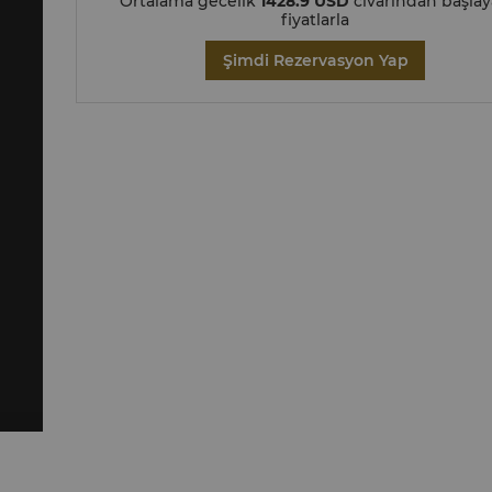
Ortalama gecelik
1428.9 USD
civarından başla
fiyatlarla
Şimdi Rezervasyon Yap