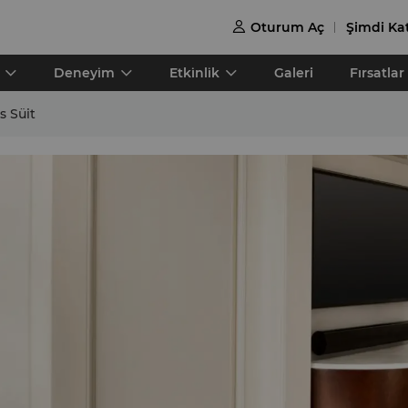
Oturum Aç
Şimdi Kat

Deneyi̇m
Etki̇nli̇k
Galeri
Fırsatlar
 Süit