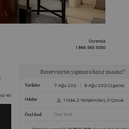
Ücretsiz
1 866 565 5050
Rezervasyon yapmaya hazır mısınız?
a
Tarihler
(1gece)
niz 40
Odalar
1
Oda
,
2
Yetişkin(ler)
,
0
Çocuk

Özel Kod