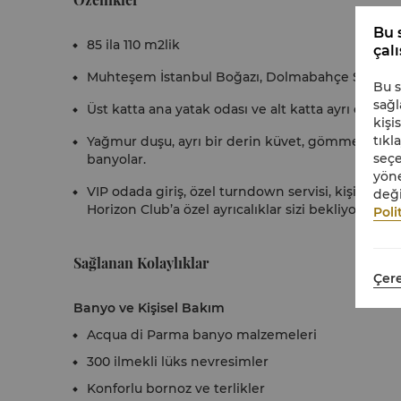
Bu s
85 ila 110 m2lik
çal
Muhteşem İstanbul Boğazı, Dolmabahçe Sarayı ve
Bu s
sağl
Üst katta ana yatak odası ve alt katta ayrı oturma
kişi
tıkl
Yağmur duşu, ayrı bir derin küvet, gömme televi
seçe
banyolar.
yöne
VIP odada giriş, özel turndown servisi, kişisel d
deği
Horizon Club’a özel ayrıcalıklar sizi bekliyor.
Poli
Sağlanan Kolaylıklar
Çere
Banyo ve Kişisel Bakım
Acqua di Parma banyo malzemeleri
300 ilmekli lüks nevresimler
Konforlu bornoz ve terlikler