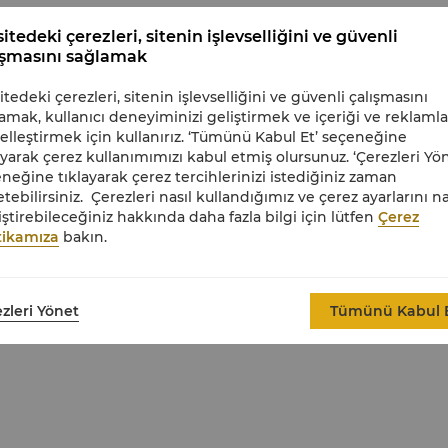
itedeki çerezleri, sitenin işlevselliğini ve güvenli
ışmasını sağlamak
 Tarihi Yarımada manzaraları.
itedeki çerezleri, sitenin işlevselliğini ve güvenli çalışmasını
amak, kullanıcı deneyiminizi geliştirmek ve içeriği ve reklamla
 ve yemek alanları olmak üzere iki seviyeli kat planı.
selleştirmek için kullanırız. ‘Tümünü Kabul Et’ seçeneğine
ayarak çerez kullanımımızı kabul etmiş olursunuz. ‘Çerezleri Yön
zyonlu ayna içeren yerden ısıtmalı mermer kaplı ferah ana
neğine tıklayarak çerez tercihlerinizi istediğiniz zaman
tebilirsiniz. Çerezleri nasıl kullandığımız ve çerez ayarlarını na
anışma hizmeti, yeme-içme ve wellness indirimleri ile geç çıkış 
ştirebileceğiniz hakkında daha fazla bilgi için lütfen
Çerez
tikamıza
bakın.
zleri Yönet
Tümünü Kabul 