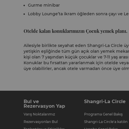
Gurme minibar
Lobby Lounge’ta ikram öğleden sonra çayı ve Le 
Otelde kalan konuklarımızın Çocuk yemek planı.
Ailesiyle birlikte seyahat eden Shangri-La Circle üy
yetişkin eşliğinde tüm gün açık olan yemek mekan
kişi olan 7 yaşından küçük çocuklar ve 7-11 yaş aras
Konuklar bu fırsattan yararlanmak için otelde vey
üye olabilirler, ancak otele varmadan önce üye olmal
Bul ve
Shangri-La Circle
Rezervasyon Yap
Varış Noktalarımız
Programa Genel Bakış
Rezervasyonları Bul
Shangri-La Circle'a katılın