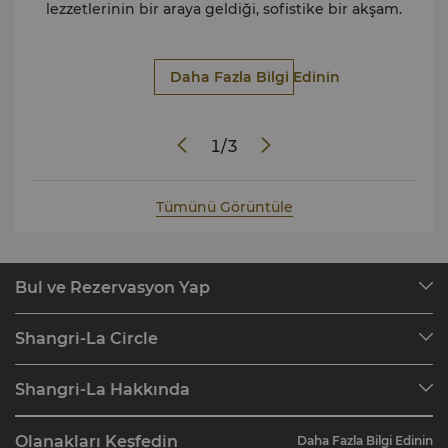
ın.
lezzetlerinin bir araya geldiği, sofistike bir akşam.
se
Daha Fazla Bilgi Edinin
1
/
3
Tümünü Görüntüle
Bul ve Rezervasyon Yap
Varış Noktalarımız
Shangri-La Circle
Rezervasyonları Bul
Programa Genel Bakış
Toplantılar ve Etkinlikler
Shangri-La Hakkında
Shangri-La Circle'a katılın
Restoran ve Barlar
Hakkımızda
Hesaba Genel Bakış
Yatırımcılar
Olanakları Keşfedin
Daha Fazla Bilgi Edinin