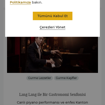
Politikamıza
bakın.
Tümünü Kabul Et
Teklifleri
Çerezleri Yönet
Gurme Lezzetler
Gurme Kaşifler
Lang Lang ile Bir Gastronomi Senfonisi
siz
Canlı piyano performansı ve enfes Kanton
Sh