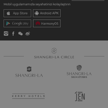
Otel Markalarımız
SSS
Kariyer
Mobil uygulamamızla seyahatinizi kolaylaştırın
Shangri-La Merkezleri
İletişim
Küresel Vatandaşlık
Rezidanslar
Haberler
İletişim