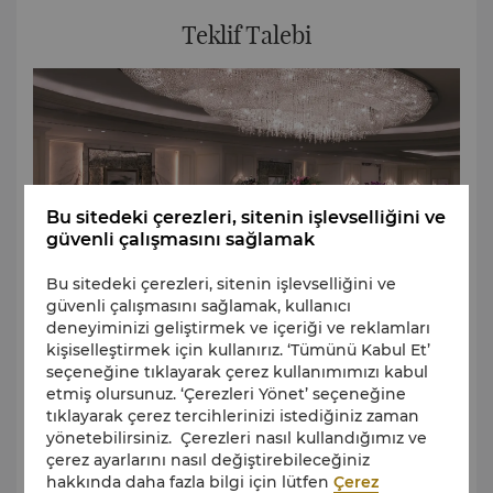
Teklif Talebi
Bu sitedeki çerezleri, sitenin işlevselliğini ve
güvenli çalışmasını sağlamak
Bu sitedeki çerezleri, sitenin işlevselliğini ve
güvenli çalışmasını sağlamak, kullanıcı
deneyiminizi geliştirmek ve içeriği ve reklamları
kişiselleştirmek için kullanırız. ‘Tümünü Kabul Et’
seçeneğine tıklayarak çerez kullanımımızı kabul
Etkinliğiniz için ihtiyaçlarınızı kısa bir form doldurarak
etmiş olursunuz. ‘Çerezleri Yönet’ seçeneğine
bize iletin. Ekibimiz etkinliğinizi planlamanıza
tıklayarak çerez tercihlerinizi istediğiniz zaman
yardımcı olmak için sizinle iletişime geçecektir.
yönetebilirsiniz. Çerezleri nasıl kullandığımız ve
çerez ayarlarını nasıl değiştirebileceğiniz
hakkında daha fazla bilgi için lütfen
Çerez
Daha Fazla Bilgi Edinin