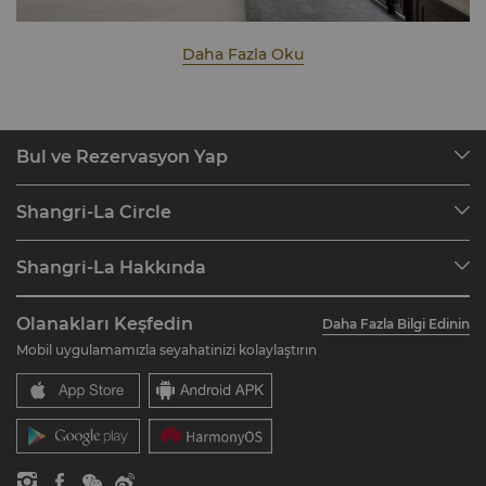
Daha Fazla Oku
Bul ve Rezervasyon Yap
Varış Noktalarımız
Shangri-La Circle
Rezervasyonları Bul
Programa Genel Bakış
Toplantılar ve Etkinlikler
Shangri-La Hakkında
Shangri-La Circle'a katılın
Restoran ve Barlar
Hakkımızda
Hesaba Genel Bakış
Yatırımcılar
Olanakları Keşfedin
Daha Fazla Bilgi Edinin
Otel Markalarımız
SSS
Kariyer
Mobil uygulamamızla seyahatinizi kolaylaştırın
Shangri-La Merkezleri
İletişim
Küresel Vatandaşlık
Rezidanslar
Haberler
İletişim