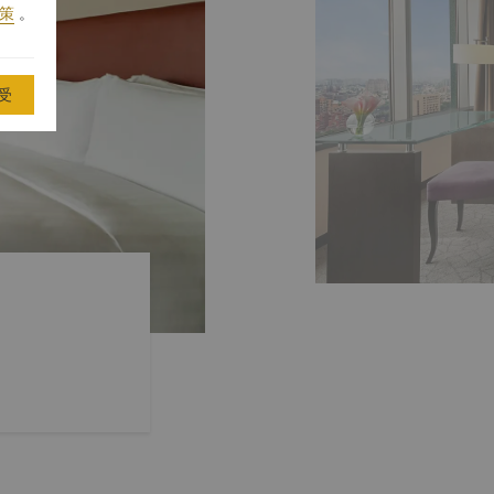
政策
。
受