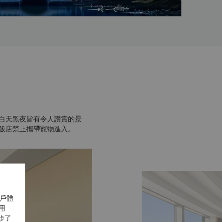
，白天黑夜皆有令人讚賞的景
，飯店禁止攜帶寵物進入。
用戶體
用
一步了