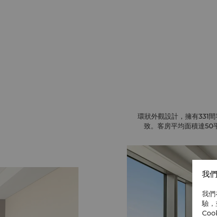
環狀外觀設計，擁有331
致。客房平均面積達50
我們
我們
驗，
Co