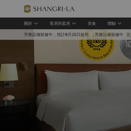
關於
客房與套房
美食
體驗
芳療設備裝修中，預計8月25日啟用。:
芳療設備裝修中
更