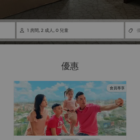
1
房間
,
2
成人
,
0
兒童

優惠
會員專享