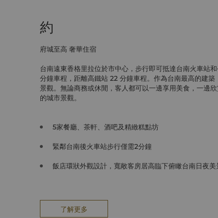
約
府城至高 奢華住宿
台南遠東香格里拉位於市中心，步行即可抵達台南火車站和公
分鐘車程，距離高鐵站 22 分鐘車程。作為台南最高的建
景觀。無論商務或休閒，客人都可以一邊享用美食，一邊欣
的城市景觀。
5家餐廳、茶軒、酒吧及精緻糕點坊
緊鄰台南後火車站步行僅需2分鐘
飯店環狀外觀設計，寬敞客房居高臨下俯瞰台南日夜美
了解更多