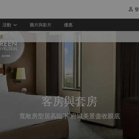
登

活動
圖片與影片
優惠
多
客房與套房
寬敞房型居高臨下 府城美景盡收眼底