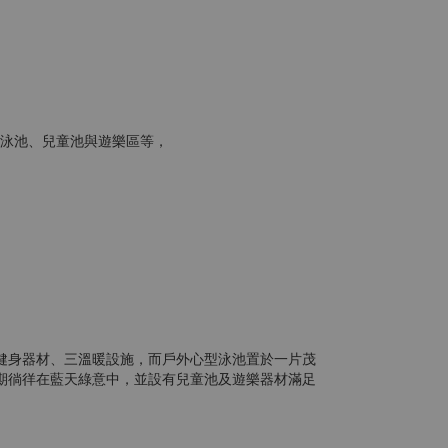
泳池、兒童池與遊樂區等，
健身器材、三溫暖設施，而戶外心型泳池置於一片茂
期徜徉在藍天綠意中，並設有兒童池及遊樂器材滿足