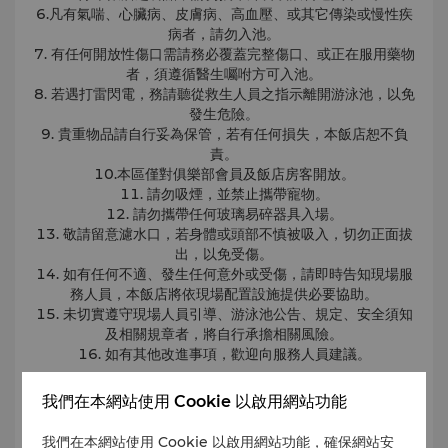
6.凡有氣喘、心臟病、皮膚病、高血壓、或其它傳染或慢性疾
病者，請勿入池。
7. 有任何開放性傷口需請務必覆蓋完整傷口、或正在服用藥物
者，須遵循醫生囑咐方可入池。
8. 若遇打雷閃電，務請聽從救生人員之指示離開游泳池，以免
發生危險。
9. 貴重物品請自行妥為保管，若有任何損失，本飯店恕不負
責。
10.本區僅對俱樂部會員及飯店房客開放。
11. 請勿吸煙，並禁止攜帶寵物。
12. 請勿攜帶任何玻璃易碎器具入場。
13. 敬請留意濾水口，若身體或頭部不慎被吸入，切勿正面拔
出，以免受傷。
14. 如有任何不適、發生任何意外或受傷，請即時告知現場服
務人員，本飯店將依現場配置設施提供必要協助。
15. 未切實遵守現場人員引導、游泳池公告、規定、安全須知
及相關規章者，將自行承擔相關風險。
16. 如有其他改進事項，歡迎向服務人員建議。
我們在本網站使用 Cookie 以啟用網站功能
三溫暖使用規範
1.
患有呼吸道、心血管或皮膚疾病者請勿入池，若有健康疑
我們在本網站使用 Cookie 以啟用網站功能，確保網站安