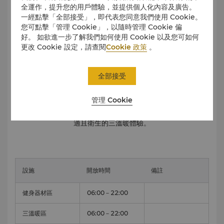
慮，請先諮詢醫師。
全運作，提升您的用戶體驗，並提供個人化內容及廣告。
2.
入池前謮先淋浴並配戴浴帽。
一經點擊「全部接受」，即代表您同意我們使用 Cookie。
3.
請勿穿著泳裝或任何衣物入池，以維持水質衛生。
您可點擊「管理 Cookie」，以隨時管理 Cookie 偏
4.
使用時間建議5分鐘，並適當補充水分，避免身體脫水及血
好。 如欲進一步了解我們如何使用 Cookie 以及您可如何
管過度收縮，造成身體不適。
更改 Cookie 設定，請查閱
Cookie 政策
。
5.
12歲以下兒童禁止使用冷熱池、蒸氣室及烤箱，以確保安
全。
6.
為維護本區域之隱私與秩序，請勿隨意走動參觀，並嚴禁使
全部接受
用具攝影或錄影功能之電子設備，以確保安全並尊重個人隱
私。
管理 Cookie
7.
如使用期間出現任何不適情形，請立即通知工作人員協助。
8.
請大家共同遵守規範，以確保每位使用者皆能享有安全、舒
適且衛生的三溫暖體驗。
設施
開放時間
備註
健身器材區
06:00－22:00
三溫暖區
06:00－22:00