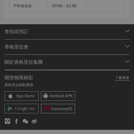
戶外游泳池
07:00－21:30
查找或預訂
我們的目的地
香格里拉會
查找預訂
會員計劃概述
會議與宴會
關於香格里拉集團
加入香格里拉會
餐廳與酒吧
關於我們
我的賬戶
投資諮詢
開啓無限精彩
了解更多
我們的酒店品牌
常見問題
職業發展
香格里拉移動應用
香格里拉中心
聯絡我們
企業社會責任
香格里拉公寓
新聞稿
聯繫方式