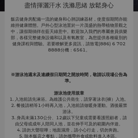
盡情揮灑汗水 洗滌思緒 放鬆身心
飯店健身房配備一流的健身和心肺訓練器材，使度假期間亦能
維持健康體態。戶外心型泳池置於一片茂盛的熱帶植物景觀之
中，讓假期徜徉在藍天綠意中。
歡迎加入我們的專屬會員俱樂
部，各樣完整健身設備和以及有氧教室，為您提供各種級別的
健身課程與體驗。若要瞭解更多資訊，請致電(886) 6 702
8888分機：6561。
※游泳池週末及連續假日期間之開放時間，敬請以現場公告為
準。
游泳池使用規章
1. 入池前請先淋浴。為維護公共衛生，請穿著泳衣(褲）入池。
2. 餐後請稍等1小時再入池，入池前請做暖身運動。酒後嚴禁
游泳。
3. 身高未滿130公分、12歲以下兒童或需要看護照顧者，請
由父母或成年人陪同人池，並在伸手可及的範圍內伴遊。
4. 請勿大聲喧嘩；地面濕滑，請小心行走，切勿奔跑。
5. 除本飯店之餐點，請勿攜帶外食或飲料進入本區。